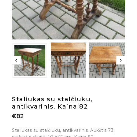
Staliukas su stalčiuku,
antikvarinis. Kaina 82
€
82
Staliukas su stalčiuku, antikvarinis. Aukštis 73,
stalviršio dydis: 40 x 55 cm. Kaina 82