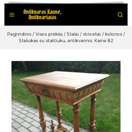
Pagrindinis
/
Visos prekės
/
Stalai / stoveliai / kolonos
/
Staliukas su stalčiuku, antikvarinis. Kaina 82