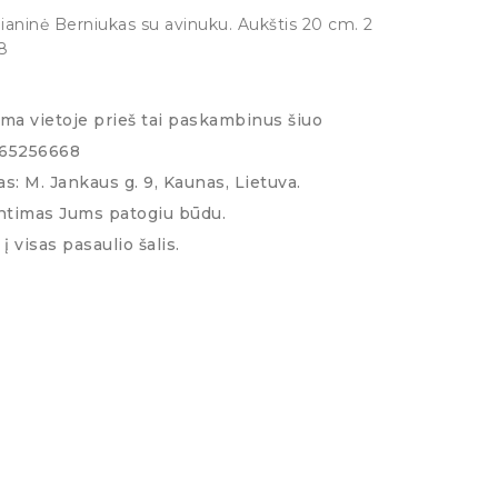
lianinė Berniukas su avinuku. Aukštis 20 cm. 2
8
ima vietoje prieš tai paskambinus šiuo
065256668
s: M. Jankaus g. 9, Kaunas, Lietuva.
ntimas Jums patogiu būdu.
į visas pasaulio šalis.