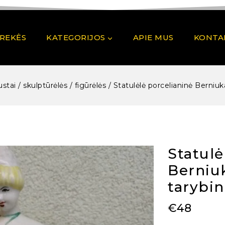
PREKĖS
KATEGORIJOS
APIE MUS
KONTA
ustai / skulptūrėlės / figūrėlės
/
Statulėlė porcelianinė Berniuk
Statulė
Berniu
tarybin
€
48