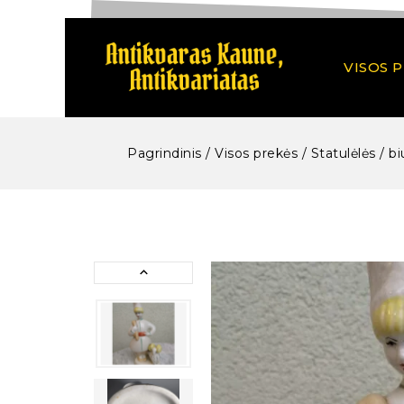
VISOS 
Pagrindinis
/
Visos prekės
/
Statulėlės / bi