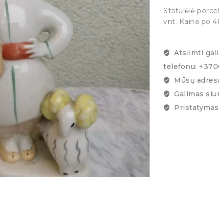
Statulėlė porce
vnt. Kaina po 4
Atsiimti gal
telefonu: +37
Mūsų adresa
Galimas siu
Pristatymas 