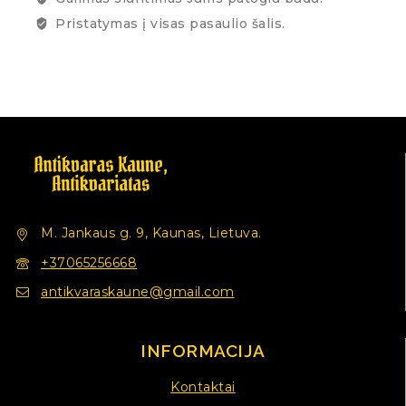
Pristatymas į visas pasaulio šalis.
M. Jankaus g. 9, Kaunas, Lietuva.
+37065256668
antikvaraskaune@gmail.com
INFORMACIJA
Kontaktai