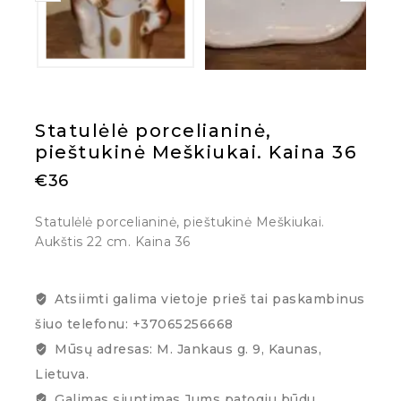
Statulėlė porcelianinė,
pieštukinė Meškiukai. Kaina 36
€
36
Statulėlė porcelianinė, pieštukinė Meškiukai.
Aukštis 22 cm. Kaina 36
Atsiimti galima vietoje prieš tai paskambinus
šiuo telefonu: +37065256668
Mūsų adresas: M. Jankaus g. 9, Kaunas,
Lietuva.
Galimas siuntimas Jums patogiu būdu.