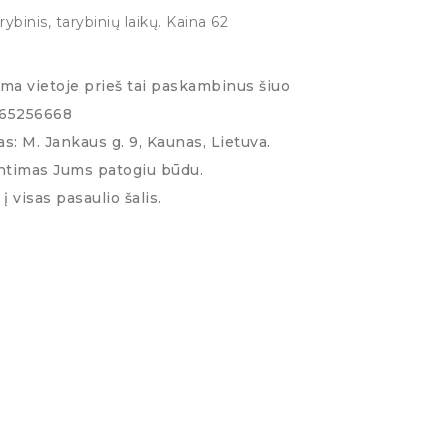
binis, tarybinių laikų. Kaina 62
ima vietoje prieš tai paskambinus šiuo
065256668
s: M. Jankaus g. 9, Kaunas, Lietuva.
ntimas Jums patogiu būdu.
į visas pasaulio šalis.