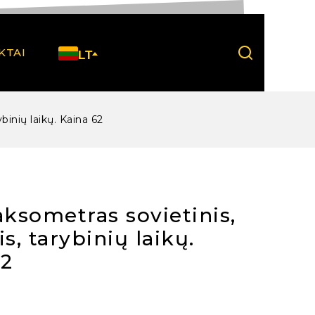
KTAI
LT
ybinių laikų. Kaina 62
aksometras sovietinis,
is, tarybinių laikų.
62