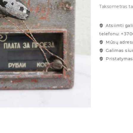
Taksometras tary
Atsiimti gal
telefonu: +37
Mūsų adresa
Galimas siu
Pristatymas 