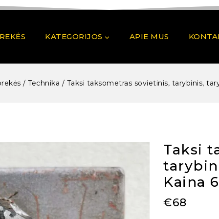
PREKĖS
KATEGORIJOS
APIE MUS
KONTA
prekės
/
Technika
/
Taksi taksometras sovietinis, tarybinis, tar
Taksi t
tarybin
Kaina 
€
68