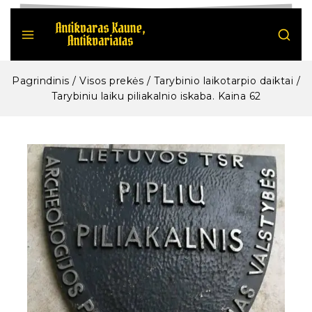
Pagrindinis
/
Visos prekės
/
Tarybinio laikotarpio daiktai
/
Tarybiniu laiku piliakalnio iskaba. Kaina 62