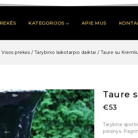
PREKĖS
KATEGORIJOS
APIE MUS
KONTA
/
Visos prekės
/
Tarybinio laikotarpio daiktai
/
Taure su Kremli
Taure 
€
53
Tarybine sport
piesinys. Pagri