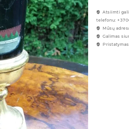
Atsiimti gal
telefonu: +37
Mūsų adresa
Galimas siu
Pristatymas 