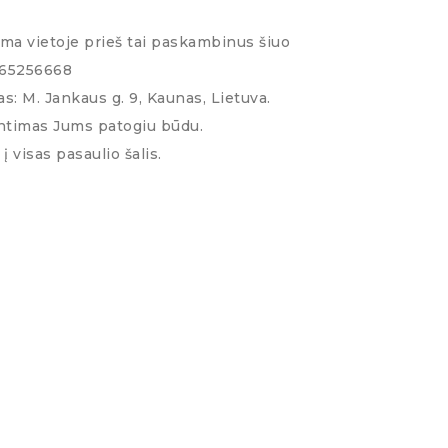
ima vietoje prieš tai paskambinus šiuo
065256668
s: M. Jankaus g. 9, Kaunas, Lietuva.
ntimas Jums patogiu būdu.
į visas pasaulio šalis.