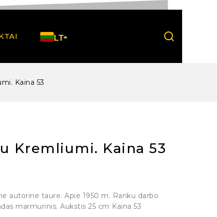
KTAI
LT
umi. Kaina 53
su Kremliumi. Kaina 53
ine autorine taure. Apie 1950 m. Ranku darbo
ndas marmurinis. Aukstis 25 cm Kaina 53