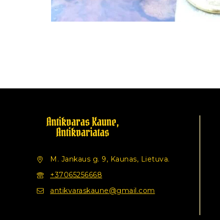
M. Jankaus g. 9, Kaunas, Lietuva.
+37065256668
antikvaraskaune@gmail.com