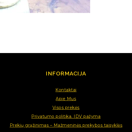
INFORMACIJA
Kontaktai
Apie Mus
Visos prekės
Privatumo politika. IDV pažyma
Prekių grąžinimas – Mažmeninės prekybos taisyklės