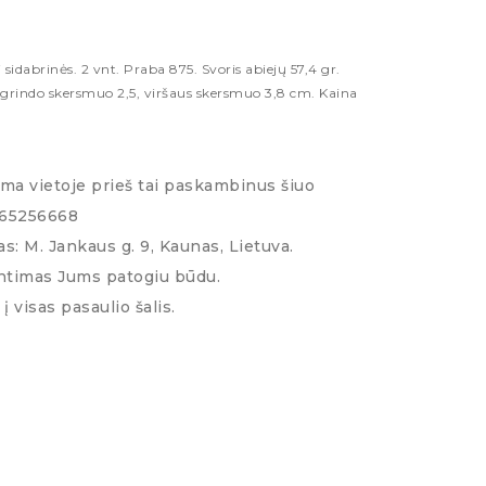
i sidabrinės. 2 vnt. Praba 875. Svoris abiejų 57,4 gr.
agrindo skersmuo 2,5, viršaus skersmuo 3,8 cm. Kaina
ima vietoje prieš tai paskambinus šiuo
065256668
s: M. Jankaus g. 9, Kaunas, Lietuva.
ntimas Jums patogiu būdu.
į visas pasaulio šalis.