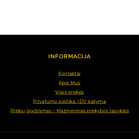
INFORMACIJA
Kontaktai
Apie Mus
Visos prekės
Privatumo politika. IDV pažyma
Prekių grąžinimas – Mažmeninės prekybos taisyklės