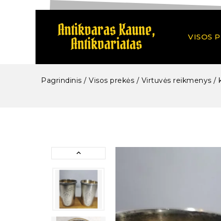
VISOS 
Pagrindinis
/
Visos prekės
/
Virtuvės reikmenys / k