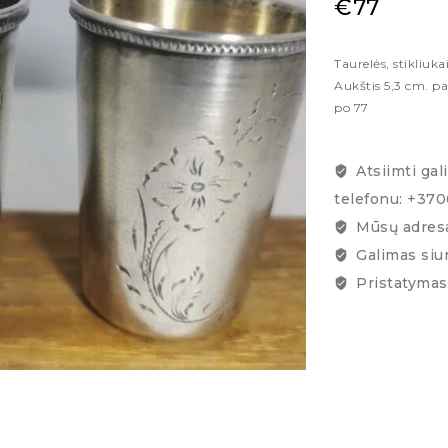
€
77
Taurelės, stikliuka
Aukštis 5,3 cm. p
po 77
Atsiimti gal
telefonu: +37
Mūsų adresa
Galimas siu
Pristatymas 