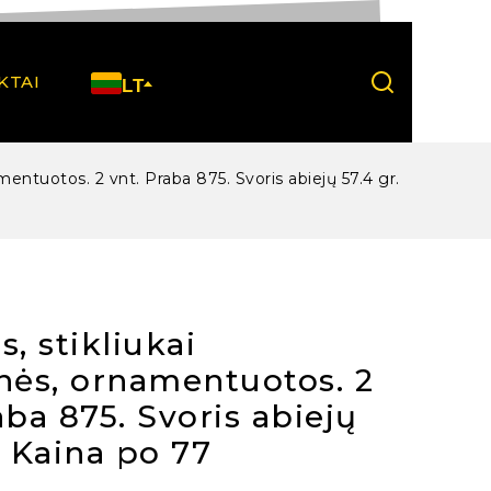
KTAI
LT
amentuotos. 2 vnt. Praba 875. Svoris abiejų 57.4 gr.
s, stikliukai
nės, ornamentuotos. 2
aba 875. Svoris abiejų
. Kaina po 77