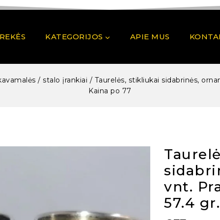
PREKĖS
KATEGORIJOS
APIE MUS
KONTA
avamalės / stalo įrankiai
/
Taurelės, stikliukai sidabrinės, orn
Kaina po 77
Taurelė
sidabri
vnt. Pr
57.4 gr