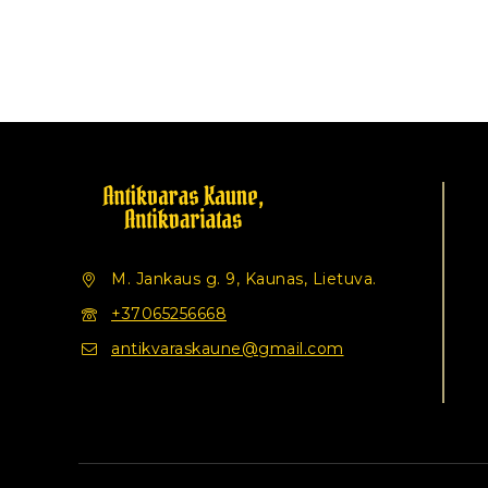
M. Jankaus g. 9, Kaunas, Lietuva.
+37065256668
antikvaraskaune@gmail.com