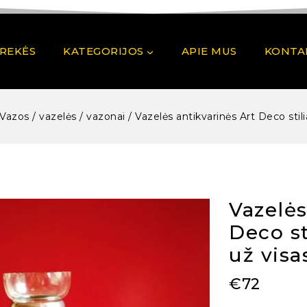
PREKĖS
KATEGORIJOS
APIE MUS
KONTA
Vazos / vazelės / vazonai
/
Vazelės antikvarinės Art Deco stili
Vazelės
Deco st
už visa
€
72