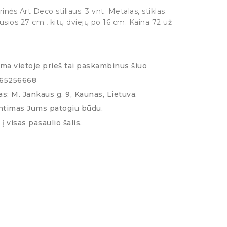
inės Art Deco stiliaus. 3 vnt. Metalas, stiklas.
usios 27 cm., kitų dviejų po 16 cm. Kaina 72 už
ima vietoje prieš tai paskambinus šiuo
065256668
s: M. Jankaus g. 9, Kaunas, Lietuva.
ntimas Jums patogiu būdu.
į visas pasaulio šalis.