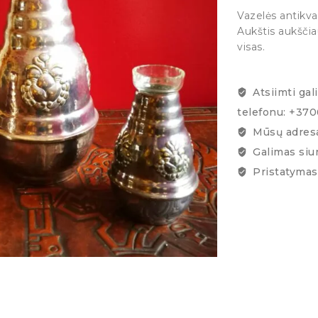
Vazelės antikvar
Aukštis aukščia
visas.
Atsiimti gal
telefonu: +37
Mūsų adresa
Galimas siu
Pristatymas 