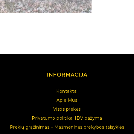
INFORMACIJA
Kontaktai
Apie Mus
Visos prekės
Privatumo politika. IDV pažyma
Prekių grąžinimas – Mažmeninės prekybos taisyklės