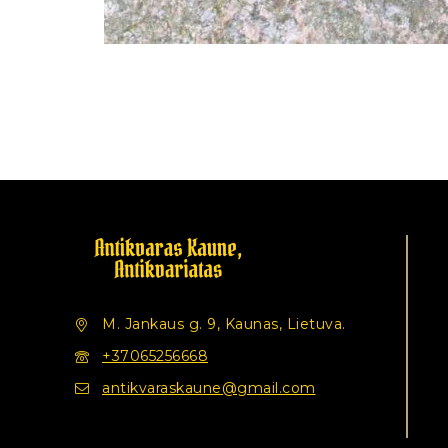
M. Jankaus g. 9, Kaunas, Lietuva.
+37065256668
antikvaraskaune@gmail.com