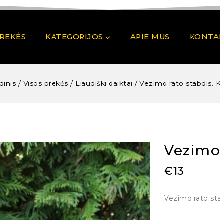
PREKĖS
KATEGORIJOS
APIE MUS
KONTA
dinis
/
Visos prekės
/
Liaudiški daiktai
/
Vezimo rato stabdis. K
Vezimo 
€
13
Vezimo rato sta