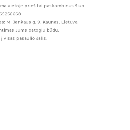
ima vietoje prieš tai paskambinus šiuo
065256668
s: M. Jankaus g. 9, Kaunas, Lietuva.
ntimas Jums patogiu būdu.
į visas pasaulio šalis.