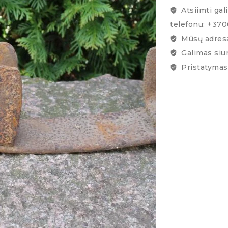
Atsiimti gal
telefonu: +37
Mūsų adresa
Galimas siu
Pristatymas 