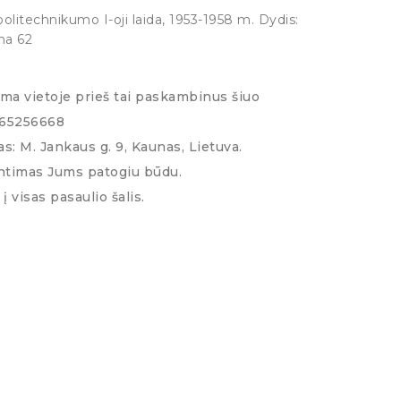
olitechnikumo I-oji laida, 1953-1958 m. Dydis:
na 62
ima vietoje prieš tai paskambinus šiuo
065256668
s: M. Jankaus g. 9, Kaunas, Lietuva.
ntimas Jums patogiu būdu.
į visas pasaulio šalis.