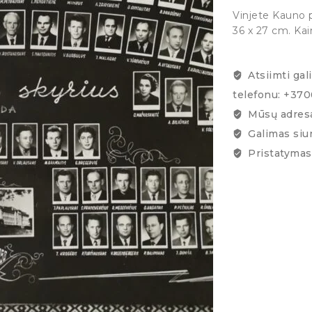
Vinjete Kauno p
36 x 27 cm. Kai
Atsiimti gal
telefonu: +37
Mūsų adresa
Galimas siu
Pristatymas 