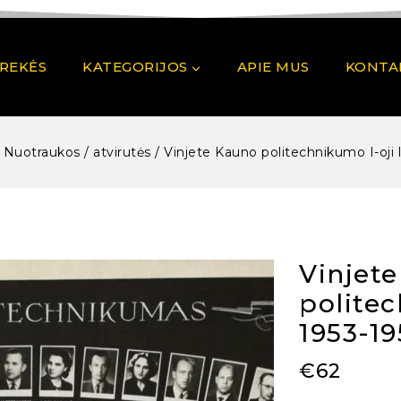
PREKĖS
KATEGORIJOS
APIE MUS
KONTA
Nuotraukos / atvirutės
/
Vinjete Kauno politechnikumo I-oji 
Vinjet
politec
1953-19
€
62