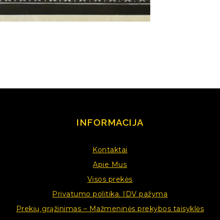
INFORMACIJA
Kontaktai
Apie Mus
Visos prekės
Privatumo politika. IDV pažyma
Prekių grąžinimas – Mažmeninės prekybos taisyklės