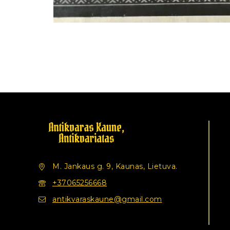
M. Jankaus g. 9, Kaunas, Lietuva.
+37065256668
antikvaraskaune@gmail.com