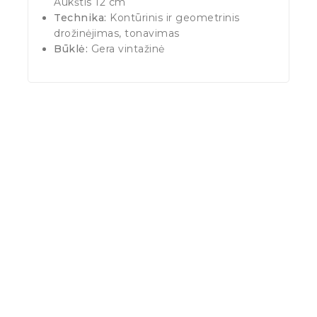
Aukštis 12 cm
Technika:
Kontūrinis ir geometrinis
drožinėjimas, tonavimas
Būklė:
Gera vintažinė