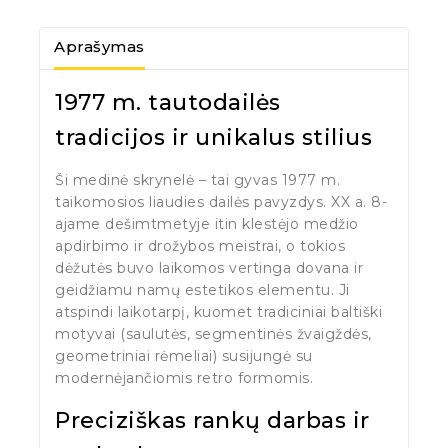
Aprašymas
1977 m. tautodailės
tradicijos ir unikalus stilius
Ši medinė skrynelė – tai gyvas 1977 m.
taikomosios liaudies dailės pavyzdys. XX a. 8-
ajame dešimtmetyje itin klestėjo medžio
apdirbimo ir drožybos meistrai, o tokios
dėžutės buvo laikomos vertinga dovana ir
geidžiamu namų estetikos elementu. Ji
atspindi laikotarpį, kuomet tradiciniai baltiški
motyvai (saulutės, segmentinės žvaigždės,
geometriniai rėmeliai) susijungė su
modernėjančiomis retro formomis.
Preciziškas rankų darbas ir