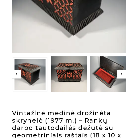
Vintažinė medinė drožinėta
skrynelė (1977 m.) – Rankų
darbo tautodailės dėžutė su
geometriniais raštais (18 x 10 x