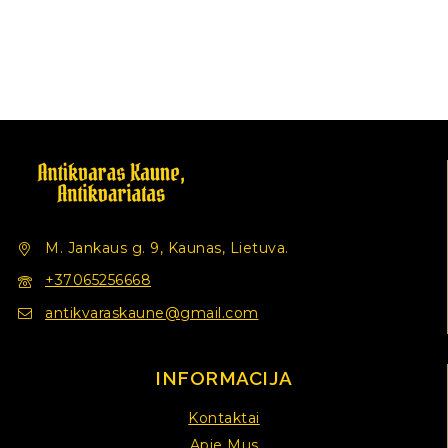
M. Jankaus g. 9, Kaunas, Lietuva.
+37065256668
antikvaraskaune@gmail.com
INFORMACIJA
Kontaktai
Apie Mus