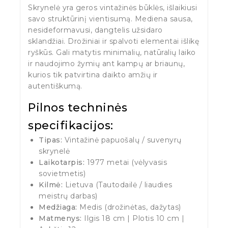
Skrynelė yra geros vintažinės būklės, išlaikiusi
savo struktūrinį vientisumą. Mediena sausa,
nesideformavusi, dangtelis užsidaro
sklandžiai. Drožiniai ir spalvoti elementai išlikę
ryškūs. Gali matytis minimalių, natūralių laiko
ir naudojimo žymių ant kampų ar briaunų,
kurios tik patvirtina daikto amžių ir
autentiškumą.
Pilnos techninės
specifikacijos:
Tipas:
Vintažinė papuošalų / suvenyrų
skrynelė
Laikotarpis:
1977 metai (vėlyvasis
sovietmetis)
Kilmė:
Lietuva (Tautodailė / liaudies
meistrų darbas)
Medžiaga:
Medis (drožinėtas, dažytas)
Matmenys:
Ilgis 18 cm | Plotis 10 cm |