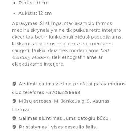
Plotis:
10 cm
Aukštis:
12 cm
Aprašymas:
Ši stilinga, stačiakampio formos
medinė skrynelė yra ne tik puikus retro interjero
akcentas, bet ir funkcionali dėžutė papuošalams,
laiškams ar kitiems mieliems sentimentams
saugoti. Puikiai dera tiek moderniame
Mid-
Century Modern
, tiek etnografiniame ar
eklektiškame interjere.
Atsiimti galima vietoje prieš tai paskambinus
šiuo telefonu: +37065256668
Mūsų adresas: M. Jankaus g. 9, Kaunas,
Lietuva.
Galimas siuntimas Jums patogiu būdu.
Pristatymas į visas pasaulio šalis.