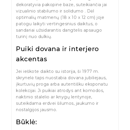
dekoratyvia pakopine baze, suteikiančia jai
vizualinio stabilumo ir solidumo . Dėl
optimalių matmenų (18 x 10 x 12 cm) joje
patogu laikyti vertingesnius daiktus, o
sandariai užsidarantis dangtelis apsaugo
turinį nuo dulkių.
Puiki dovana ir interjero
akcentas
Jei ieškote daikto su istorija, ši 1977 m.
skrynelė taps nuostabia dovana jubiliejaus,
įkurtuvių proga arba autentišku eksponatu
kolekcijai. Ji puikiai atrodys ant komodos,
naktinio stalelio ar knygų lentynoje,
suteikdama erdvei šilumos, jaukumo ir
nostalgijos jausmo.
Būklė: