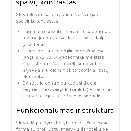
spalvų kontrastas
Skrynelės unikalumą kuria išraiškingas
spalvinis kontrastas:
Pagrindinis dėžutės korpusas padengtas
matine juoda spalva, kuri tarnauja kaip
gilus fonas.
Gilaus kontūrinio ir įgilinto drožinėjimo
(angl.
chip carving
) technika meistras
išpjaustė ritmišką tinklelį, kurio viduje
išryškėja šilti oranžiniai, terakotiniai raštų
elementai.
Dangtelio centre puikuojasi didelė
segmentinė žvaigždė (saulutė) – tradicinis
lietuviškas gausos ir šviesos simbolis.
Funkcionalumas ir struktūra
Skrynelė pasižymi taisyklinga stačiakampio
forma su profiliuotu, masyviu dangteliu bei