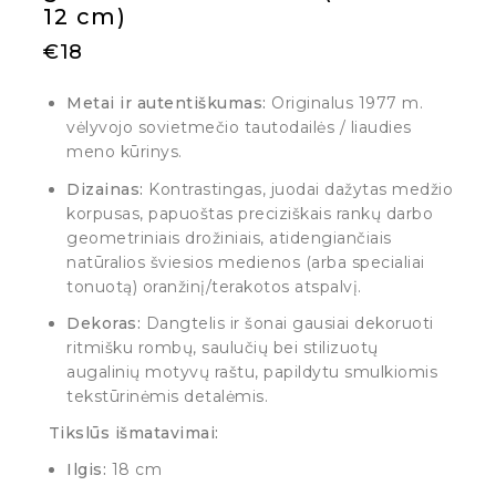
12 cm)
€
18
Metai ir autentiškumas:
Originalus 1977 m.
vėlyvojo sovietmečio tautodailės / liaudies
meno kūrinys.
Dizainas:
Kontrastingas, juodai dažytas medžio
korpusas, papuoštas preciziškais rankų darbo
geometriniais drožiniais, atidengiančiais
natūralios šviesios medienos (arba specialiai
tonuotą) oranžinį/terakotos atspalvį.
Dekoras:
Dangtelis ir šonai gausiai dekoruoti
ritmišku rombų, saulučių bei stilizuotų
augalinių motyvų raštu, papildytu smulkiomis
tekstūrinėmis detalėmis.
Tikslūs išmatavimai:
Ilgis:
18 cm