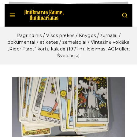
Pagrindinis
/
Visos prekės
/
Knygos / žurnalai /
dokumentai / etiketės / žemėlapiai
/
Vintažinė vokiška
„Rider Tarot“ kortų kaladė (1971 m. leidimas, AGMüller,
Šveicarija)