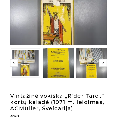
Vintažinė vokiška „Rider Tarot“
kortų kaladė (1971 m. leidimas,
AGMüller, Šveicarija)
€
53