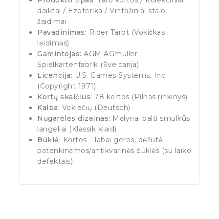
daiktai / Ezoterika / Vintažiniai stalo
žaidimai
Pavadinimas:
Rider Tarot (Vokiškas
leidimas)
Gamintojas:
AGM AGmüller
Spielkartenfabrik (Šveicarija)
Licencija:
U.S. Games Systems, Inc.
(Copyright 1971)
Kortų skaičius:
78 kortos (Pilnas rinkinys)
Kalba:
Vokiečių (Deutsch)
Nugarėlės dizainas:
Mėlynai balti smulkūs
langeliai (Klassik klaid)
Būklė:
Kortos – labai geros, dėžutė –
patenkinamos/antikvarinės būklės (su laiko
defektais)