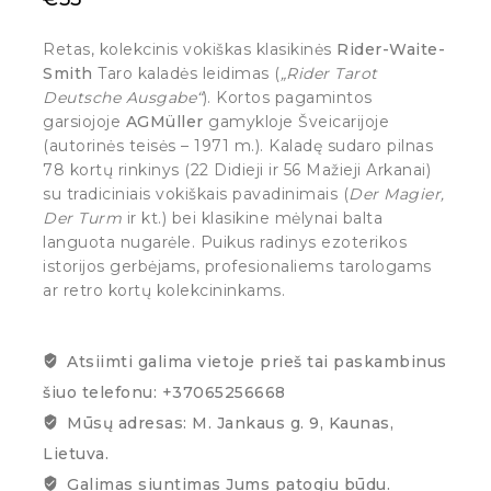
Retas, kolekcinis vokiškas klasikinės
Rider-Waite-
Smith
Taro kaladės leidimas (
„Rider Tarot
Deutsche Ausgabe“
). Kortos pagamintos
garsiojoje
AGMüller
gamykloje Šveicarijoje
(autorinės teisės – 1971 m.). Kaladę sudaro pilnas
78 kortų rinkinys (22 Didieji ir 56 Mažieji Arkanai)
su tradiciniais vokiškais pavadinimais (
Der Magier,
Der Turm
ir kt.) bei klasikine mėlynai balta
languota nugarėle. Puikus radinys ezoterikos
istorijos gerbėjams, profesionaliems tarologams
ar retro kortų kolekcininkams.
Atsiimti galima vietoje prieš tai paskambinus
šiuo telefonu: +37065256668
Mūsų adresas: M. Jankaus g. 9, Kaunas,
Lietuva.
Galimas siuntimas Jums patogiu būdu.