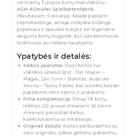
vertinamų Europos kortų manufaktūrų –
AGM AGmüller Spielkartenfabrik
(Neuhausen, Šveicarija). Kaladė pasižymi
nepriekaištinga, senajai mokyklai būdinga
popieriaus ir spaudos kokybe bei legendine
languota kortų nugarėle, kuri šiandieniniuose
leidimuose jau nebėra naudojama.
Ypatybės ir detalės:
Kalbos ypatumai:
Visos kortos turi
vokiškus užrašus (pvz.,
Der Magier
–
Magas,
Der Turm
– Bokštas,
Bube der
Kelche
– Taurių Pažas), kas suteikia kaladei
papildomo retro šarmo ir unikalumo.
Pilna komplektacija:
Pilnas 78 kortų
rinkinys (22
grosse Arkanan
ir 56
kleine
Arkanan
), paruoštas darbui,
kolekcionavimui ar meditacijai.
Originali dėžutė:
Kortos parduodamos su
savo originaliu, ryškiai geltonu įpakavimu,