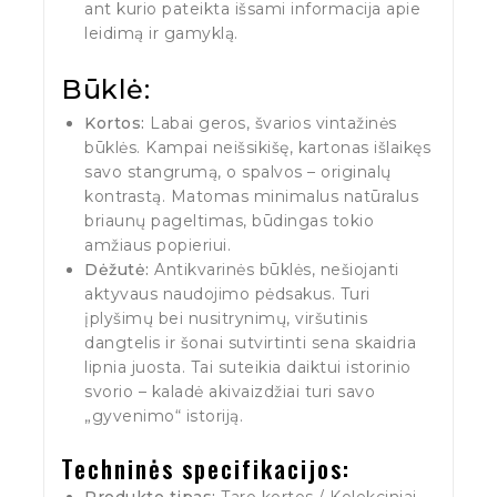
ant kurio pateikta išsami informacija apie
leidimą ir gamyklą.
Būklė:
Kortos:
Labai geros, švarios vintažinės
būklės. Kampai neišsikišę, kartonas išlaikęs
savo stangrumą, o spalvos – originalų
kontrastą. Matomas minimalus natūralus
briaunų pageltimas, būdingas tokio
amžiaus popieriui.
Dėžutė:
Antikvarinės būklės, nešiojanti
aktyvaus naudojimo pėdsakus. Turi
įplyšimų bei nusitrynimų, viršutinis
dangtelis ir šonai sutvirtinti sena skaidria
lipnia juosta. Tai suteikia daiktui istorinio
svorio – kaladė akivaizdžiai turi savo
„gyvenimo“ istoriją.
Techninės specifikacijos:
Produkto tipas:
Taro kortos / Kolekciniai