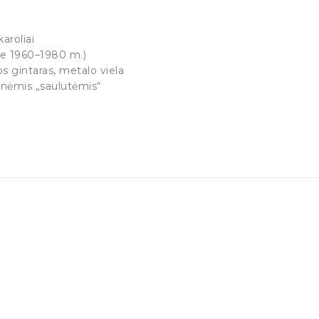
aroliai
ie 1960–1980 m.)
os gintaras, metalo viela
dinėmis „saulutėmis“