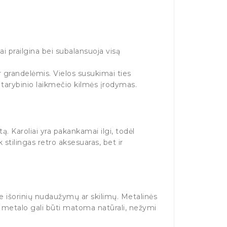
iai prailgina bei subalansuoja visą
 grandelėmis. Vielos susukimai ties
 tarybinio laikmečio kilmės įrodymas.
ą. Karoliai yra pakankamai ilgi, todėl
k stilingas retro aksesuaras, bet ir
 be išorinių nudaužymų ar skilimų. Metalinės
nt metalo gali būti matoma natūrali, nežymi