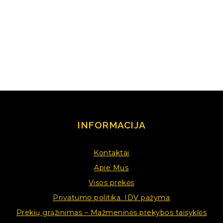
INFORMACIJA
Kontaktai
Apie Mus
Visos prekės
Privatumo politika. IDV pažyma
Prekių grąžinimas – Mažmeninės prekybos taisyklės