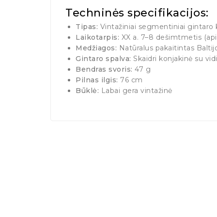
Techninės specifikacijos:
Tipas:
Vintažiniai segmentiniai gintaro k
Laikotarpis:
XX a. 7–8 dešimtmetis (ap
Medžiagos:
Natūralus pakaitintas Baltij
Gintaro spalva:
Skaidri konjakinė su vi
Bendras svoris:
47 g
Pilnas ilgis:
76 cm
Būklė:
Labai gera vintažinė