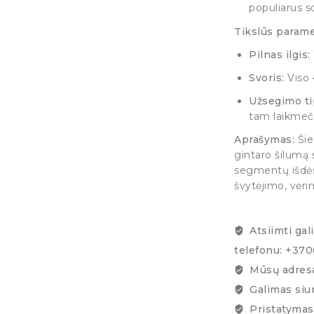
populiarus 
Tikslūs parame
Pilnas ilgis:
Svoris:
Viso 
Užsegimo ti
tam laikmeči
Aprašymas:
Šie 
gintaro šilumą 
segmentų išdės
švytėjimo, vėrin
Atsiimti gal
telefonu: +37
Mūsų adresa
Galimas siu
Pristatymas 