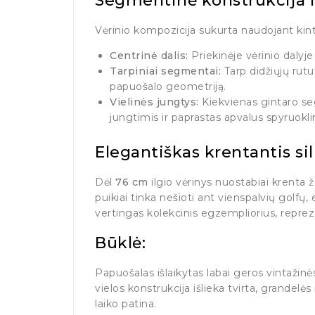
Segmentinė konstrukcija i
Vėrinio kompozicija sukurta naudojant ki
Centrinė dalis:
Priekinėje vėrinio dalyje 
Tarpiniai segmentai:
Tarp didžiųjų rutul
papuošalo geometriją.
Vielinės jungtys:
Kiekvienas gintaro se
jungtimis ir paprastas apvalus spyruokl
Elegantiškas krentantis si
Dėl
76 cm
ilgio vėrinys nuostabiai krenta ž
puikiai tinka nešioti ant vienspalvių golfų, 
vertingas kolekcinis egzempliorius, repreze
Būklė:
Papuošalas išlaikytas labai geros vintažinė
vielos konstrukcija išlieka tvirta, grandel
laiko patina.