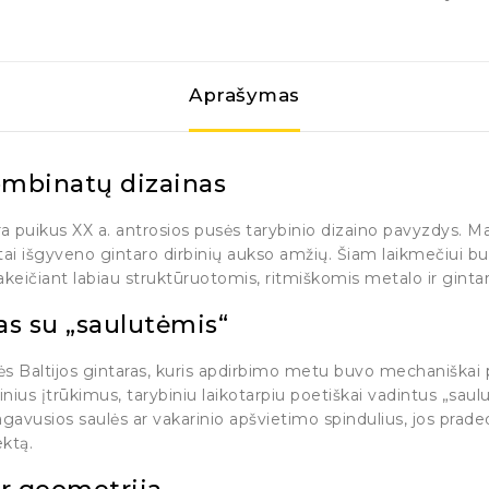
Aprašymas
kombinatų dizainas
 yra puikus XX a. antrosios pusės tarybinio dizaino pavyzdys. 
natai išgyveno gintaro dirbinių aukso amžių. Šiam laikmečiui 
 pakeičiant labiau struktūruotomis, ritmiškomis metalo ir gint
as su „saulutėmis“
 Baltijos gintaras, kuris apdirbimo metu buvo mechaniškai pa
ius įtrūkimus, tarybiniu laikotarpiu poetiškai vadintus „saulu
gavusios saulės ar vakarinio apšvietimo spindulius, jos pradeda 
ektą.