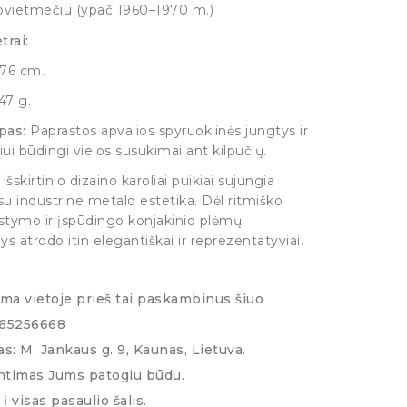
sovietmečiu (ypač 1960–1970 m.)
trai:
76 cm.
47 g.
pas:
Paprastos apvalios spyruoklinės jungtys ir
ui būdingi vielos susukimai ant kilpučių.
išskirtinio dizaino karoliai puikiai sujungia
su industrine metalo estetika. Dėl ritmiško
tymo ir įspūdingo konjakinio plėmų
ys atrodo itin elegantiškai ir reprezentatyviai.
ima vietoje prieš tai paskambinus šiuo
065256668
s: M. Jankaus g. 9, Kaunas, Lietuva.
ntimas Jums patogiu būdu.
į visas pasaulio šalis.