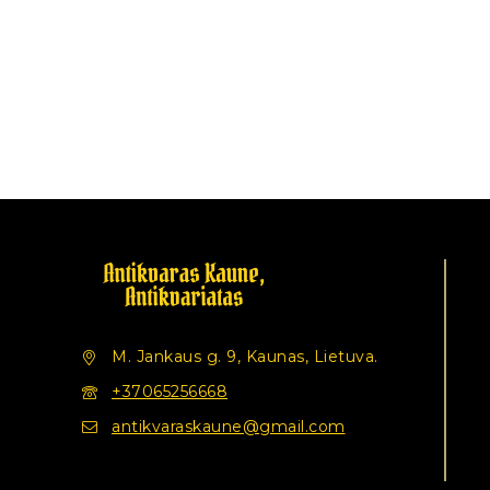
M. Jankaus g. 9, Kaunas, Lietuva.
+37065256668
antikvaraskaune@gmail.com