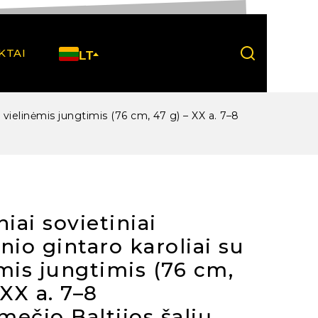
KTAI
LT
su vielinėmis jungtimis (76 cm, 47 g) – XX a. 7–8
niai sovietiniai
nio gintaro karoliai su
mis jungtimis (76 cm,
 XX a. 7–8
ečio Baltijos šalių