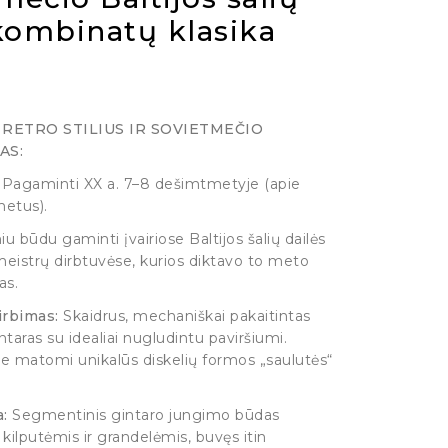
kombinatų klasika
RETRO STILIUS IR SOVIETMEČIO
AS:
Pagaminti XX a. 7–8 dešimtmetyje (apie
etus).
u būdu gaminti įvairiose Baltijos šalių dailės
istrų dirbtuvėse, kurios diktavo to meto
as.
irbimas:
Skaidrus, mechaniškai pakaitintas
ntaras su idealiai nugludintu paviršiumi.
je matomi unikalūs diskelių formos „saulutės“
:
Segmentinis gintaro jungimo būdas
kilputėmis ir grandelėmis, buvęs itin