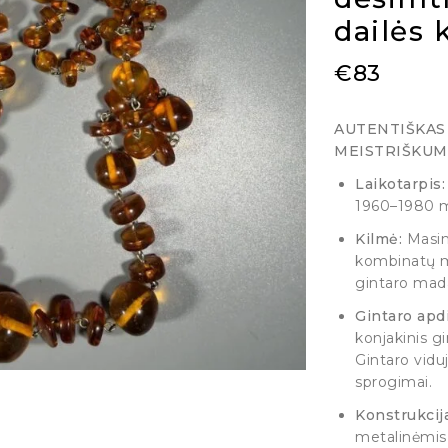
dailės 
€
83
AUTENTIŠKAS 
MEISTRIŠKUM
Laikotarpis:
1960–1980 m
Kilmė:
Masini
kombinatų me
gintaro mad
Gintaro apd
konjakinis gi
Gintaro vidu
sprogimai.
Konstrukcija
metalinėmis 