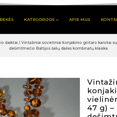
PREKĖS
KATEGORIJOS
APIE MUS
KONTA
io daiktai
/
Vintažiniai sovietiniai konjakinio gintaro karoliai 
dešimtmečio Baltijos šalių dailės kombinatų klasika
Vintaži
konjaki
vielinė
47 g) –
dešimtm