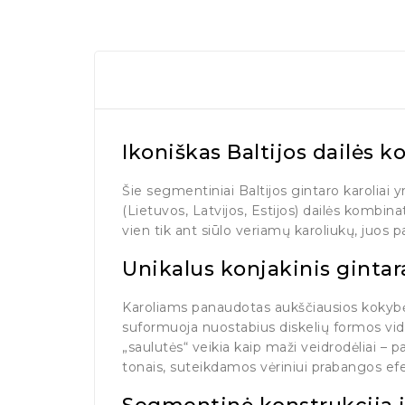
Ikoniškas Baltijos dailės 
Šie segmentiniai Baltijos gintaro karoliai
(Lietuvos, Latvijos, Estijos) dailės kombi
vien tik ant siūlo veriamų karoliukų, juos
Unikalus konjakinis gintar
Karoliams panaudotas aukščiausios kokybės
suformuoja nuostabius diskelių formos vidin
„saulutės“ veikia kaip maži veidrodėliai – pa
tonais, suteikdamos vėriniui prabangos ef