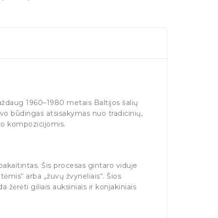
Maždaug 1960–1980 metais Baltijos šalių
buvo būdingas atsisakymas nuo tradicinių,
aro kompozicijomis.
kaitintas. Šis procesas gintaro viduje
tėmis“ arba „žuvų žvyneliais“. Šios
žėrėti giliais auksiniais ir konjakiniais