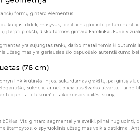
r geometrija
ntančių formų gintaro elementus:
puikuojasi dideli, masyvūs, idealiai nugludinti gintaro rutuliai.
ių įterpti plokšti, disko formos gintaro karoliukai, kurie vizual
gmentas yra sujungtas rankų darbo metalinėmis kilputėmis ir
inis užsegimas yra geriausias šio papuošalo autentiškumo bei
luetas (76 cm)
emyn link krūtinės linijos, sukurdamas grakštų, pailgintą siluet
elegantiškų suknelių ar net oficialaus švarko atvarto. Tai ne ti
ntuojantis to laikmečio taikomosios dailės istoriją.
s būklės. Visi gintaro segmentai yra sveiki, pilnai nugludinti,
ės neištampytos, o spyruoklinis užsegimas veikia patikimai. A