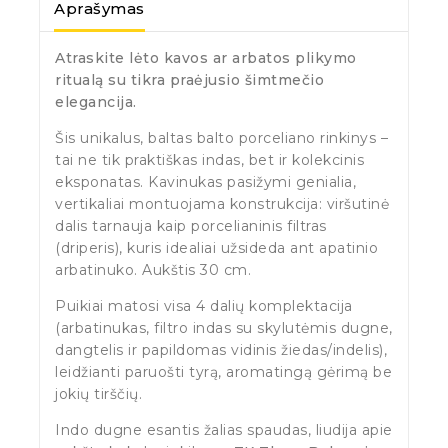
Aprašymas
Atraskite lėto kavos ar arbatos plikymo
ritualą su tikra praėjusio šimtmečio
elegancija.
Šis unikalus, baltas balto porceliano rinkinys –
tai ne tik praktiškas indas, bet ir kolekcinis
eksponatas. Kavinukas pasižymi genialia,
vertikaliai montuojama konstrukcija: viršutinė
dalis tarnauja kaip porcelianinis filtras
(driperis), kuris idealiai užsideda ant apatinio
arbatinuko. Aukštis 30 cm.
Puikiai matosi visa 4 dalių komplektacija
(arbatinukas, filtro indas su skylutėmis dugne,
dangtelis ir papildomas vidinis žiedas/indelis),
leidžianti paruošti tyrą, aromatingą gėrimą be
jokių tirščių.
Indo dugne esantis žalias spaudas, liudija apie