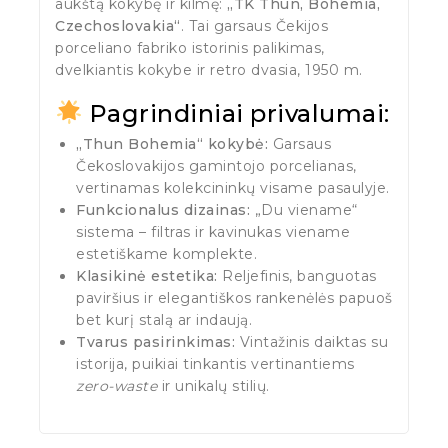
aukštą kokybę ir kilmę:
„TK Thun, Bohemia,
Czechoslovakia“
. Tai garsaus Čekijos
porceliano fabriko istorinis palikimas,
dvelkiantis kokybe ir retro dvasia, 1950 m.
Pagrindiniai privalumai:
„Thun Bohemia“ kokybė:
Garsaus
Čekoslovakijos gamintojo porcelianas,
vertinamas kolekcininkų visame pasaulyje.
Funkcionalus dizainas:
„Du viename“
sistema – filtras ir kavinukas viename
estetiškame komplekte.
Klasikinė estetika:
Reljefinis, banguotas
paviršius ir elegantiškos rankenėlės papuoš
bet kurį stalą ar indaują.
Tvarus pasirinkimas:
Vintažinis daiktas su
istorija, puikiai tinkantis vertinantiems
zero-waste
ir unikalų stilių.