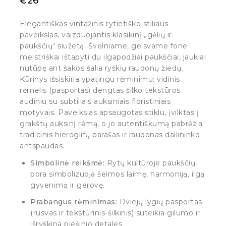
€
26
Elegantiškas vintažinis rytietiško stiliaus
paveikslas, vaizduojantis klasikinį „gėlių ir
paukščių“ siužetą. Švelniame, gelsvame fone
meistriškai ištapyti du ilgapodžiai paukščiai, jaukiai
nutūpę ant šakos šalia ryškių raudonų žiedų.
Kūrinys išsiskiria ypatingu rėminimu: vidinis
rėmelis (pasportas) dengtas šilko tekstūros
audiniu su subtiliais auksiniais floristiniais
motyvais. Paveikslas apsaugotas stiklu, įvilktas į
grakštų auksinį rėmą, o jo autentiškumą pabrėžia
tradicinis hieroglifų parašas ir raudonas dailininko
antspaudas.
Simbolinė reikšmė:
Rytų kultūroje paukščių
pora simbolizuoja šeimos laimę, harmoniją, ilgą
gyvenimą ir gerovę.
Prabangus rėminimas:
Dviejų lygių pasportas
(rusvas ir tekstūrinis-šilkinis) suteikia gilumo ir
išryškina piešinio detales.