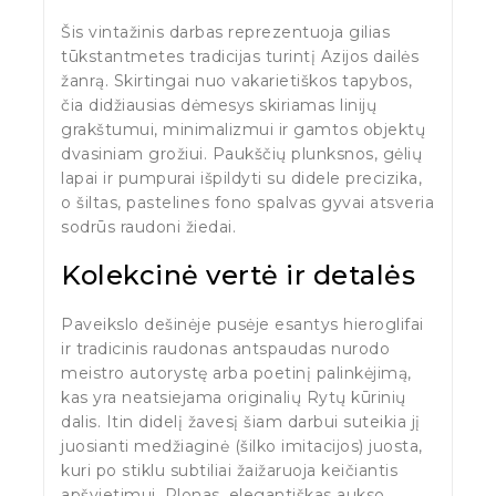
Šis vintažinis darbas reprezentuoja gilias
tūkstantmetes tradicijas turintį Azijos dailės
žanrą. Skirtingai nuo vakarietiškos tapybos,
čia didžiausias dėmesys skiriamas linijų
grakštumui, minimalizmui ir gamtos objektų
dvasiniam grožiui. Paukščių plunksnos, gėlių
lapai ir pumpurai išpildyti su didele precizika,
o šiltas, pastelines fono spalvas gyvai atsveria
sodrūs raudoni žiedai.
Kolekcinė vertė ir detalės
Paveikslo dešinėje pusėje esantys hieroglifai
ir tradicinis raudonas antspaudas nurodo
meistro autorystę arba poetinį palinkėjimą,
kas yra neatsiejama originalių Rytų kūrinių
dalis. Itin didelį žavesį šiam darbui suteikia jį
juosianti medžiaginė (šilko imitacijos) juosta,
kuri po stiklu subtiliai žaižaruoja keičiantis
apšvietimui. Plonas, elegantiškas aukso