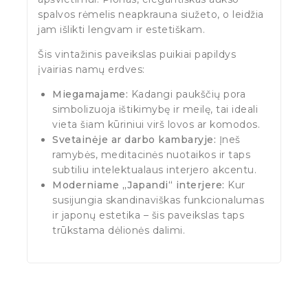
spalvos rėmelis neapkrauna siužeto, o leidžia
jam išlikti lengvam ir estetiškam.
Šis vintažinis paveikslas puikiai papildys
įvairias namų erdves:
Miegamajame:
Kadangi paukščių pora
simbolizuoja ištikimybę ir meilę, tai ideali
vieta šiam kūriniui virš lovos ar komodos.
Svetainėje ar darbo kambaryje:
Įneš
ramybės, meditacinės nuotaikos ir taps
subtiliu intelektualaus interjero akcentu.
Moderniame „Japandi“ interjere:
Kur
susijungia skandinaviškas funkcionalumas
ir japonų estetika – šis paveikslas taps
trūkstama dėlionės dalimi.