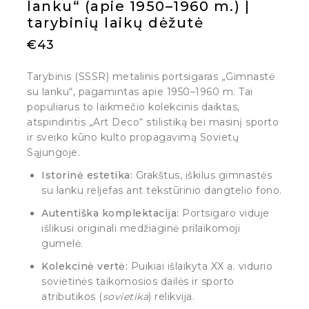
lanku“ (apie 1950–1960 m.) |
tarybinių laikų dėžutė
€
43
Tarybinis (SSSR) metalinis portsigaras „Gimnastė
su lanku“, pagamintas apie 1950–1960 m. Tai
populiarus to laikmečio kolekcinis daiktas,
atspindintis „Art Deco“ stilistiką bei masinį sporto
ir sveiko kūno kulto propagavimą Sovietų
Sąjungoje.
Istorinė estetika:
Grakštus, iškilus gimnastės
su lanku reljefas ant tekstūrinio dangtelio fono.
Autentiška komplektacija:
Portsigaro viduje
išlikusi originali medžiaginė prilaikomoji
gumelė.
Kolekcinė vertė:
Puikiai išlaikyta XX a. vidurio
sovietinės taikomosios dailės ir sporto
atributikos (
sovietika
) relikvija.