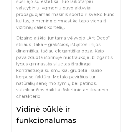
susiliejo su estetika. Tuo laikotarpiu
valstybiniu lygmeniu buvo aktyviai
propaguojamas masinis sporto ir sveiko kūno
kultas, o meninė gimnastika tapo viena iš
vizitinių šalies kortelių.
Dizaine aiškiai juntama vėlyvojo „Art Deco“
stiliaus įtaka – grakščios, ištęstos linijos,
dinamiška, tačiau elegantiška poza. Kaip
pavaizduota išorinėje nuotraukoje, blizgantis
lygus gimnastės siluetas išradingai
kontrastuoja su smulkia, grūdėta likusio
korpuso faktūra. Metalo paviršius turi
natūralių senėjimo žymių bei patinos,
suteikiančios daiktui išskirtinio antikvarinio
charakterio.
Vidinė būklė ir
funkcionalumas