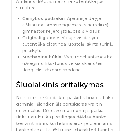
Atidarius dėžutę, matoma autentiška jos
struktūra:
Gamybos pėdsakai:
Apatinėje dalyje
aiškiai matomas neigiamas (veidrodinis)
gimnastės reljefo įspaudas iš vidaus.
Originali gumelė:
Viduje vis dar yra
autentiška elastinga juostelė, skirta turiniui
prilaikyti.
Mechaninė būklė:
Vyrų mechanizmas bei
užsegimo fiksatorius veikia sklandžiai,
dangtelis užsidaro sandariai.
Šiuolaikinis pritaikymas
Nors pirminė šio daikto paskirtis buvo tabako
gaminiai, šiandien šis portsigaras yra itin
universalus. Dėl savo matmenų jis puikiai
tinka naudoti kaip
stilingas dėklas banko
bei vizitinėms kortelėms
arba popieriniams
banknotams. Tai išskirtinis, charakterį turintis