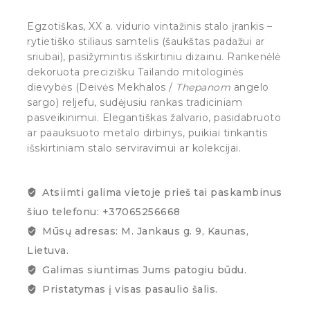
Egzotiškas, XX a. vidurio vintažinis stalo įrankis –
rytietiško stiliaus samtelis (šaukštas padažui ar
sriubai), pasižymintis išskirtiniu dizainu. Rankenėlė
dekoruota precizišku Tailando mitologinės
dievybės (Deivės Mekhalos /
Thepanom
angelo
sargo) reljefu, sudėjusiu rankas tradiciniam
pasveikinimui. Elegantiškas žalvario, pasidabruoto
ar paauksuoto metalo dirbinys, puikiai tinkantis
išskirtiniam stalo serviravimui ar kolekcijai.
Atsiimti galima vietoje prieš tai paskambinus
šiuo telefonu: +37065256668
Mūsų adresas: M. Jankaus g. 9, Kaunas,
Lietuva.
Galimas siuntimas Jums patogiu būdu.
Pristatymas į visas pasaulio šalis.