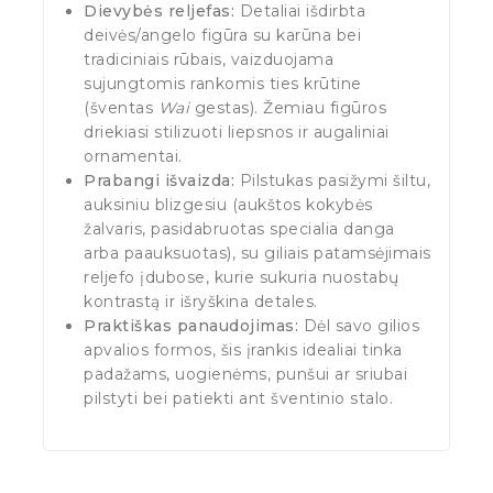
Dievybės reljefas:
Detaliai išdirbta
deivės/angelo figūra su karūna bei
tradiciniais rūbais, vaizduojama
sujungtomis rankomis ties krūtine
(šventas
Wai
gestas). Žemiau figūros
driekiasi stilizuoti liepsnos ir augaliniai
ornamentai.
Prabangi išvaizda:
Pilstukas pasižymi šiltu,
auksiniu blizgesiu (aukštos kokybės
žalvaris, pasidabruotas specialia danga
arba paauksuotas), su giliais patamsėjimais
reljefo įdubose, kurie sukuria nuostabų
kontrastą ir išryškina detales.
Praktiškas panaudojimas:
Dėl savo gilios
apvalios formos, šis įrankis idealiai tinka
padažams, uogienėms, punšui ar sriubai
pilstyti bei patiekti ant šventinio stalo.