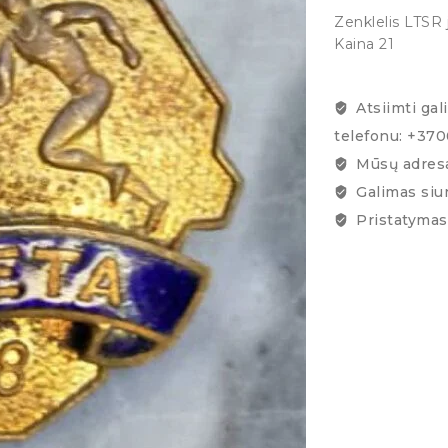
Zenklelis LTSR 
Kaina 21
Atsiimti gal
telefonu: +37
Mūsų adresa
Galimas siu
Pristatymas 