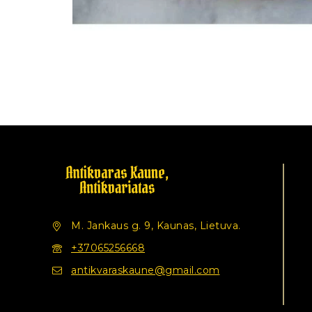
M. Jankaus g. 9, Kaunas, Lietuva.
+37065256668
antikvaraskaune@gmail.com