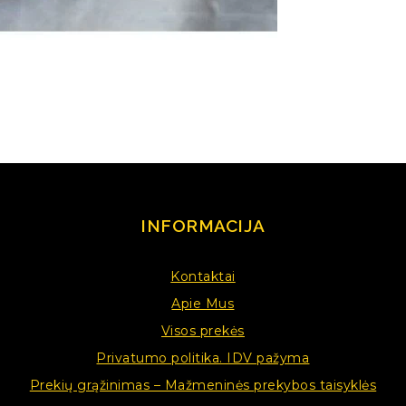
INFORMACIJA
Kontaktai
Apie Mus
Visos prekės
Privatumo politika. IDV pažyma
Prekių grąžinimas – Mažmeninės prekybos taisyklės