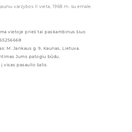
jauniu varzybos II vieta, 1968 m. su emale.
ima vietoje prieš tai paskambinus šiuo
065256668
s: M. Jankaus g. 9, Kaunas, Lietuva.
ntimas Jums patogiu būdu.
į visas pasaulio šalis.