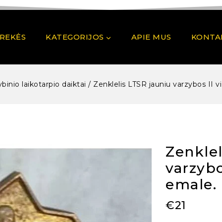
PREKĖS
KATEGORIJOS
APIE MUS
KONTA
ybinio laikotarpio daiktai
/
Zenklelis LTSR jauniu varzybos II v
Zenklel
varzybo
emale. 
€
21