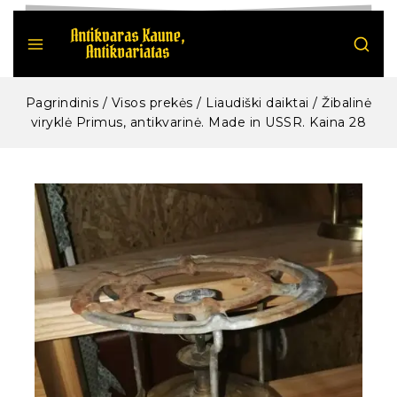
Pagrindinis
/
Visos prekės
/
Liaudiški daiktai
/
Žibalinė
viryklė Primus, antikvarinė. Made in USSR. Kaina 28