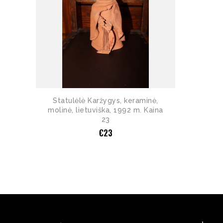
Statulėlė Karžygys, keraminė,
molinė, lietuviška, 1992 m. Kaina
23
€
23