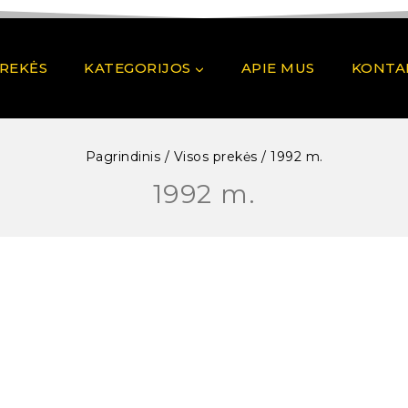
PREKĖS
KATEGORIJOS
APIE MUS
KONTA
Pagrindinis
/
Visos prekės
/
1992 m.
1992 m.