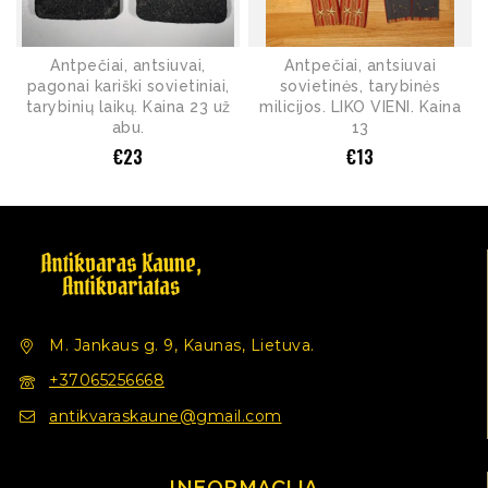
Antpečiai, antsiuvai,
Antpečiai, antsiuvai
pagonai kariški sovietiniai,
sovietinės, tarybinės
tarybinių laikų. Kaina 23 už
milicijos. LIKO VIENI. Kaina
abu.
13
€
23
€
13
M. Jankaus g. 9, Kaunas, Lietuva.
+37065256668
antikvaraskaune@gmail.com
INFORMACIJA