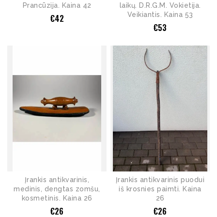
Prancūzija. Kaina 42
laikų. D.R.G.M. Vokietija.
Veikiantis. Kaina 53
€
42
€
53
Įrankis antikvarinis,
Įrankis antikvarinis puodui
medinis, dengtas zomšu,
iš krosnies paimti. Kaina
kosmetinis. Kaina 26
26
€
26
€
26