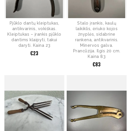
Pjūklo dantų kleiptukas,
Stalo įrankis, kaulų
antikvarinis, vokiškas.
laikiklis, ėriuko kojos
Kleiptukas – įrankis pjūklo
žnyplės, sidabrine
dantims klaipyti, takui
rankena, antikvarinis.
daryti. Kaina 23
Minervos galva.
Prancūzija. Ilgis 20 cm.
€
23
Kaina 83
€
83