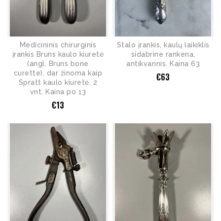
Medicininis chirurginis
Stalo įrankis, kaulų laikiklis
įrankis Bruns kaulo kiuretė
sidabrine rankena,
(angl. Bruns bone
antikvarinis. Kaina 63
curette), dar žinoma kaip
€
63
Spratt kaulo kiuretė. 2
vnt. Kaina po 13
€
13