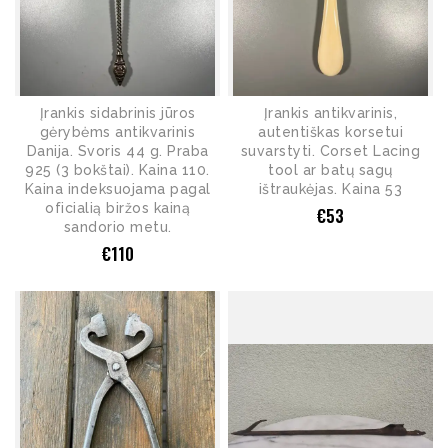
Įrankis sidabrinis jūros
Įrankis antikvarinis,
gėrybėms antikvarinis
autentiškas korsetui
Danija. Svoris 44 g. Praba
suvarstyti. Corset Lacing
925 (3 bokštai). Kaina 110.
tool ar batų sagų
Kaina indeksuojama pagal
ištraukėjas. Kaina 53
oficialią biržos kainą
€
53
sandorio metu.
€
110