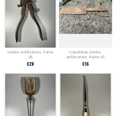
Įrankis antikvarinis. Kaina
Liaudiškas įrankis,
28
antikvarinis. Kaina 16
€
28
€
16