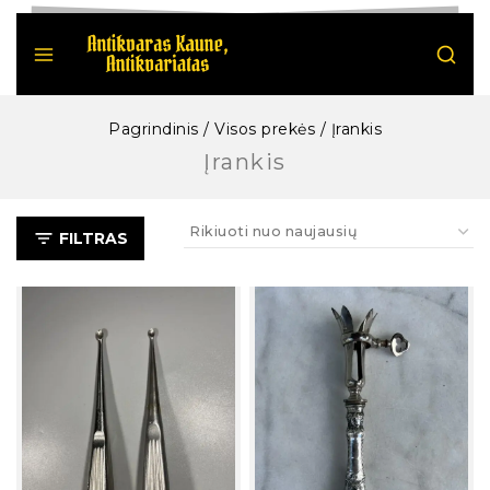
Pagrindinis
/
Visos prekės
/
Įrankis
Įrankis
FILTRAS