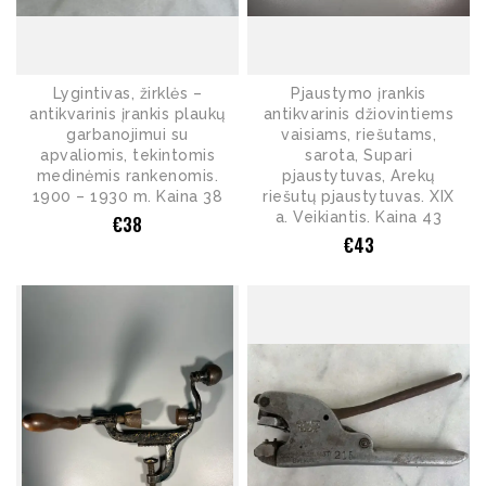
Lygintivas, žirklės –
Pjaustymo įrankis
antikvarinis įrankis plaukų
antikvarinis džiovintiems
garbanojimui su
vaisiams, riešutams,
apvaliomis, tekintomis
sarota, Supari
medinėmis rankenomis.
pjaustytuvas, Arekų
1900 – 1930 m. Kaina 38
riešutų pjaustytuvas. XIX
a. Veikiantis. Kaina 43
€
38
€
43