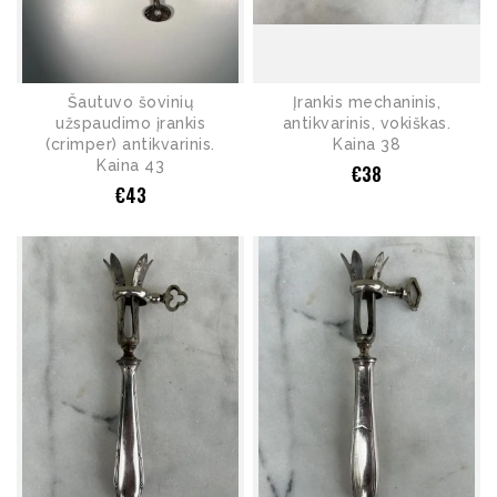
Šautuvo šovinių
Įrankis mechaninis,
užspaudimo įrankis
antikvarinis, vokiškas.
(crimper) antikvarinis.
Kaina 38
Kaina 43
€
38
€
43