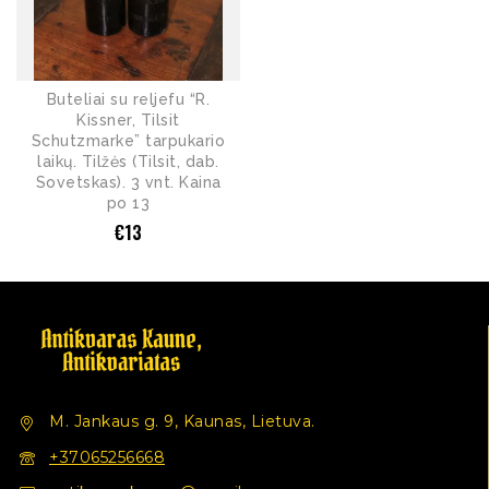
Buteliai su reljefu “R.
Kissner, Tilsit
Schutzmarke” tarpukario
laikų. Tilžės (Tilsit, dab.
Sovetskas). 3 vnt. Kaina
po 13
€
13
M. Jankaus g. 9, Kaunas, Lietuva.
+37065256668