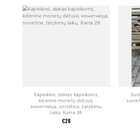
Kapeikinė, dėklas kapeikoms,
Suol
kišeninė monetų dėtuvė,
soviet
монетница, sovietinė, tarybinių
laikų. Kaina 28
€
28