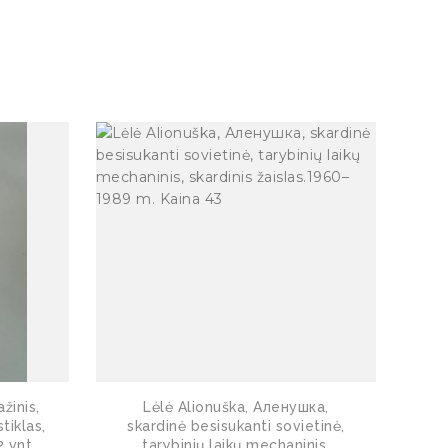
ažinis,
Lėlė Alionuška, Аленушка,
stiklas,
skardinė besisukanti sovietinė,
 vnt.
tarybinių laikų mechaninis,