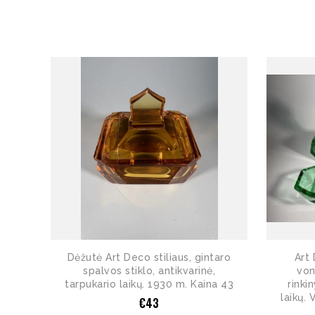
Dėžutė Art Deco stiliaus, gintaro
Art 
spalvos stiklo, antikvarinė,
von
tarpukario laikų. 1930 m. Kaina 43
rinki
laikų. 
€
43