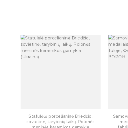
Statulėlė porcelianinė Briedžio,
Samovar
sovietinė, tarybinių laikų. Polonės
med
meninės keramikos gamykla
fabr