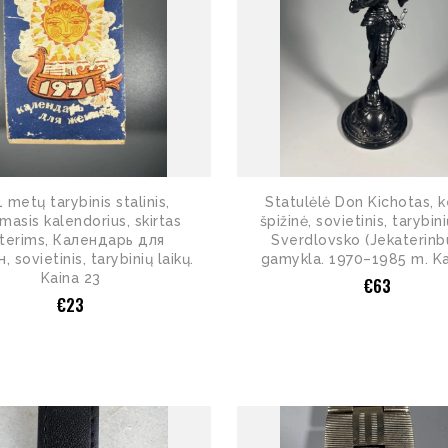
 metų tarybinis stalinis,
Statulėlė Don Kichotas, k
masis kalendorius, skirtas
špižinė, sovietinis, tarybini
terims, Календарь для
Sverdlovsko (Jekaterinb
 sovietinis, tarybinių laikų.
gamykla. 1970–1985 m. Ka
Kaina 23
€
63
€
23