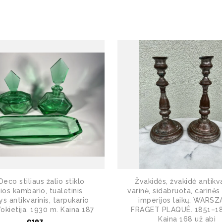
Deco stiliaus žalio stiklo
Žvakidės, žvakidė antikva
ios kambario, tualetinis
varinė, sidabruota, carinės
nys antikvarinis, tarpukario
imperijos laikų, WARS
Vokietija. 1930 m. Kaina 187
FRAGET PLAQUÉ. 1851–1
Kaina 168 už abi