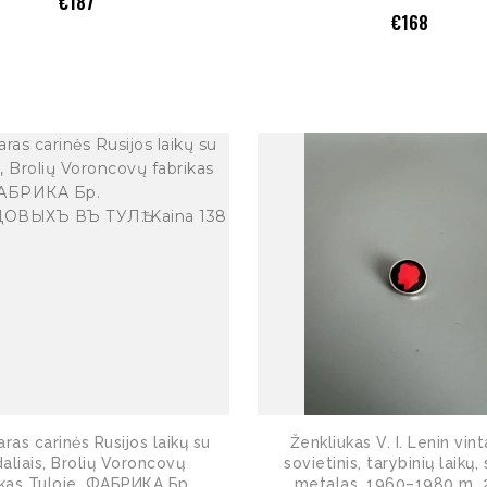
€
187
€
168
as carinės Rusijos laikų su
Ženkliukas V. I. Lenin vint
aliais, Brolių Voroncovų
sovietinis, tarybinių laikų, 
ikas Tuloje, ФАБРИКА Бр.
metalas. 1960–1980 m. 2