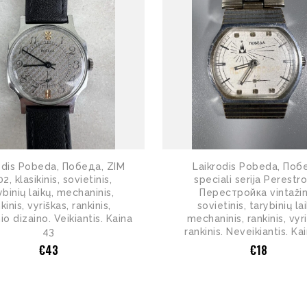
odis Pobeda, Победа, ZIM
Laikrodis Pobeda, Поб
2, klasikinis, sovietinis,
speciali serija Perestro
ybinių laikų, mechaninis,
Перестройка vintažin
kinis, vyriškas, rankinis,
sovietinis, tarybinių lai
nio dizaino. Veikiantis. Kaina
mechaninis, rankinis, vyr
43
rankinis. Neveikiantis. Ka
€
43
€
18