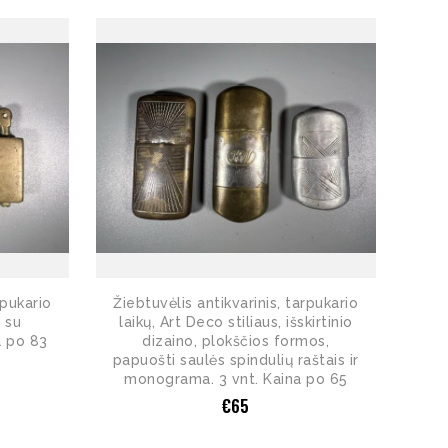
rpukario
Žiebtuvėlis antikvarinis, tarpukario
o su
laikų, Art Deco stiliaus, išskirtinio
a po 83
dizaino, plokščios formos,
papuošti saulės spindulių raštais ir
monograma. 3 vnt. Kaina po 65
€
65