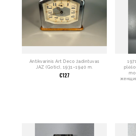
Antikvarinis Art Deco žadintuvas
1971
JAZ (Gotic), 1931–1940 m.
plėšo
mo
€
127
женщин,