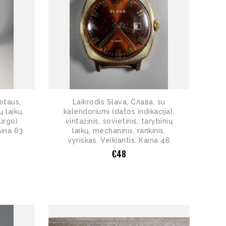
etaus,
Laikrodis Slava, Cлава, su
ų laikų.
kalendoriumi (datos indikacija),
urgo)
vintažinis, sovietinis, tarybinių
ina 63
laikų, mechaninis, rankinis,
vyriškas. Veikiantis. Kaina 48
€
48