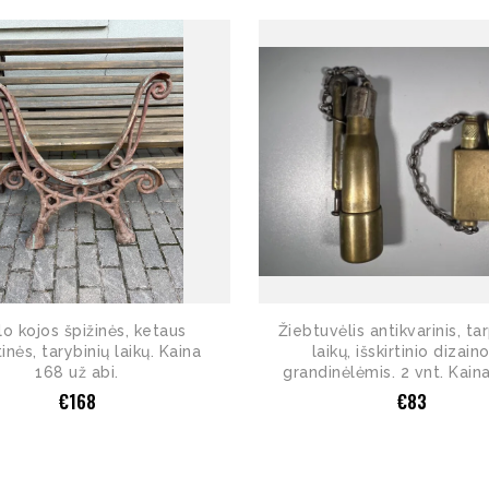
o kojos špižinės, ketaus
Žiebtuvėlis antikvarinis, ta
inės, tarybinių laikų. Kaina
laikų, išskirtinio dizain
168 už abi.
grandinėlėmis. 2 vnt. Kain
€
168
€
83