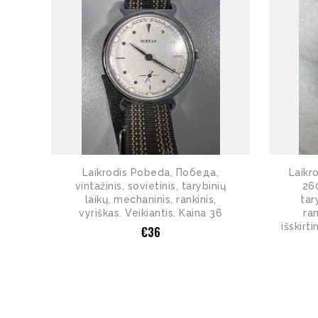
Laikrodis Pobeda, Победа,
Laikr
vintažinis, sovietinis, tarybinių
260
laikų, mechaninis, rankinis,
tar
vyriškas. Veikiantis. Kaina 36
ran
išskirti
€
36