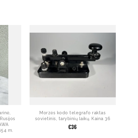
rinė,
Morzės kodo telegrafo raktas
 Rusijos
sovietinis, tarybinių laikų. Kaina 36
ZAWA
€
36
854 m.