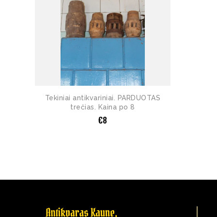
Tekiniai antikvariniai. PARDUOTAS
trečias. Kaina po 8
€
8