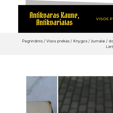
VISOS 
Pagrindinis
/
Visos prekės
/
Knygos / žurnalai / d
Liet