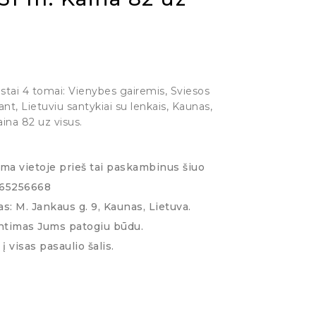
stai 4 tomai: Vienybes gairemis, Sviesos
ant, Lietuviu santykiai su lenkais, Kaunas,
ina 82 uz visus.
ima vietoje prieš tai paskambinus šiuo
065256668
s: M. Jankaus g. 9, Kaunas, Lietuva.
ntimas Jums patogiu būdu.
į visas pasaulio šalis.