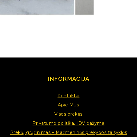
INFORMACIJA
Kontaktai
Apie Mus
Visos prekės
Privatumo politika. IDV pažyma
Prekių grąžinimas – Mažmeninės prekybos taisyklės