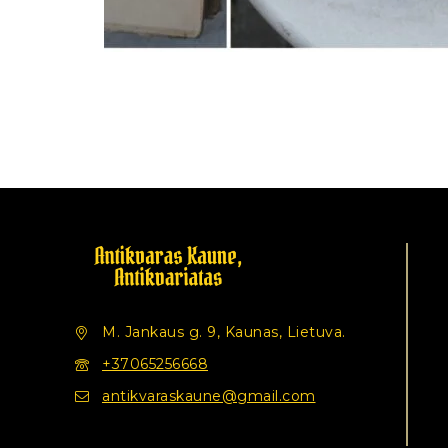
M. Jankaus g. 9, Kaunas, Lietuva.
+37065256668
antikvaraskaune@gmail.com