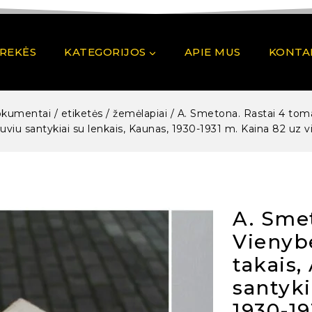
PREKĖS
KATEGORIJOS
APIE MUS
KONTA
okumentai / etiketės / žemėlapiai
/
A. Smetona. Rastai 4 toma
uviu santykiai su lenkais, Kaunas, 1930-1931 m. Kaina 82 uz v
A. Smet
Vienybe
takais,
santyki
1930-19