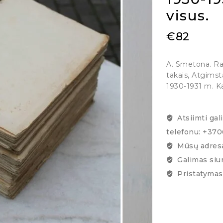
visus.
€
82
A. Smetona. Ra
takais, Atgimst
1930-1931 m. Ka
Atsiimti gal
telefonu: +37
Mūsų adresa
Galimas siu
Pristatymas 