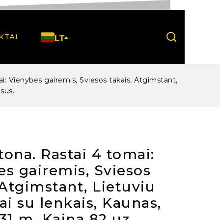
KTAI
LT
i: Vienybes gairemis, Sviesos takais, Atgimstant,
isus.
ona. Rastai 4 tomai:
s gairemis, Sviesos
 Atgimstant, Lietuviu
ai su lenkais, Kaunas,
31 m. Kaina 82 uz