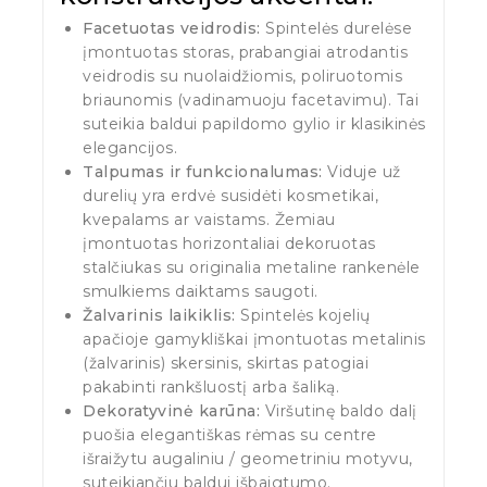
Facetuotas veidrodis:
Spintelės durelėse
įmontuotas storas, prabangiai atrodantis
veidrodis su nuolaidžiomis, poliruotomis
briaunomis (vadinamuoju facetavimu). Tai
suteikia baldui papildomo gylio ir klasikinės
elegancijos.
Talpumas ir funkcionalumas:
Viduje už
durelių yra erdvė susidėti kosmetikai,
kvepalams ar vaistams. Žemiau
įmontuotas horizontaliai dekoruotas
stalčiukas su originalia metaline rankenėle
smulkiems daiktams saugoti.
Žalvarinis laikiklis:
Spintelės kojelių
apačioje gamykliškai įmontuotas metalinis
(žalvarinis) skersinis, skirtas patogiai
pakabinti rankšluostį arba šaliką.
Dekoratyvinė karūna:
Viršutinę baldo dalį
puošia elegantiškas rėmas su centre
išraižytu augaliniu / geometriniu motyvu,
suteikiančiu baldui išbaigtumo.