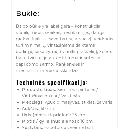
Būklė:
Baldo būklė yra labai gera – konstrukcija
stabili, medis sveikas, nesukirmijęs, danga
gražiai išlaikiusi savo tamsų atspalvį. Veidrodis
turi minimalių, vintažiniams daiktams
būdingų laiko žymių (smulkių taškelių), kurios
tik patvirtina jo autentiškumą ir suteikia
papildomo šarmo. Rankenėlės ir
mechanizmai veikia sklandžiai.
Techninės specifikacijo:
Produkto tipas:
Sieninės spintelės /
Vintažiniai baldai / Vaistinės
Medžiaga:
Ąžuolo masyvas, stiklas, žalvaris
Aukštis:
60 cm
Ilgis (plotis iš priekio):
33 cm
Plotis / gylis (nuo sienos):
16 cm
Ypatybės:
Facetuotas veidrodis, 1