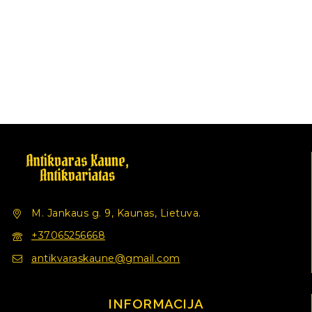
M. Jankaus g. 9, Kaunas, Lietuva.
+37065256668
antikvaraskaune@gmail.com
INFORMACIJA