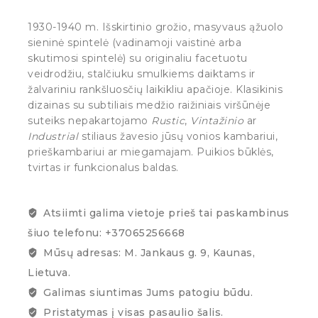
1930-1940 m. Išskirtinio grožio, masyvaus ąžuolo
sieninė spintelė (vadinamoji vaistinė arba
skutimosi spintelė) su originaliu facetuotu
veidrodžiu, stalčiuku smulkiems daiktams ir
žalvariniu rankšluosčių laikikliu apačioje. Klasikinis
dizainas su subtiliais medžio raižiniais viršūnėje
suteiks nepakartojamo
Rustic
,
Vintažinio
ar
Industrial
stiliaus žavesio jūsų vonios kambariui,
prieškambariui ar miegamajam. Puikios būklės,
tvirtas ir funkcionalus baldas.
Atsiimti galima vietoje prieš tai paskambinus
šiuo telefonu: +37065256668
Mūsų adresas: M. Jankaus g. 9, Kaunas,
Lietuva.
Galimas siuntimas Jums patogiu būdu.
Pristatymas į visas pasaulio šalis.