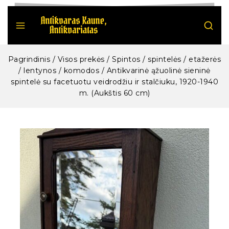
Pagrindinis
/
Visos prekės
/
Spintos / spintelės / etažerės
/ lentynos / komodos
/
Antikvarinė ąžuolinė sieninė
spintelė su facetuotu veidrodžiu ir stalčiuku, 1920-1940
m. (Aukštis 60 cm)