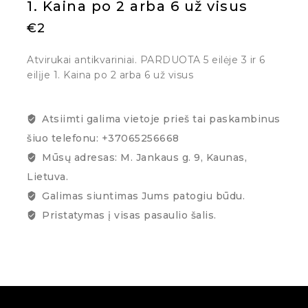
1. Kaina po 2 arba 6 už visus
€
2
Atvirukai antikvariniai. PARDUOTA 5 eilėje 3 ir 6
eilįje 1. Kaina po 2 arba 6 už visus
Atsiimti galima vietoje prieš tai paskambinus
šiuo telefonu: +37065256668
Mūsų adresas: M. Jankaus g. 9, Kaunas,
Lietuva.
Galimas siuntimas Jums patogiu būdu.
Pristatymas į visas pasaulio šalis.