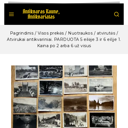
Pagrindinis
/
Visos prekės
/
Nuotraukos / atvirutės
/
Atvirukai antikvariniai. PARDUOTA 5 eilėje 3 ir 6 eilįje 1.
Kaina po 2 arba 6 už visus