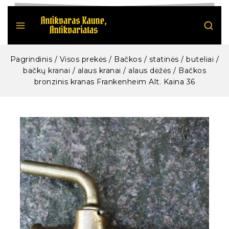
Pagrindinis
/
Visos prekės
/
Bačkos / statinės / buteliai /
bačkų kranai / alaus kranai / alaus dėžės
/
Bačkos
bronzinis kranas Frankenheim Alt. Kaina 36