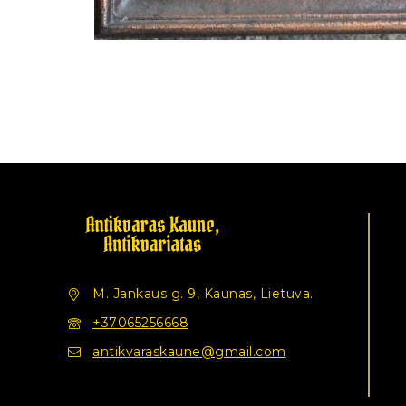
M. Jankaus g. 9, Kaunas, Lietuva.
+37065256668
antikvaraskaune@gmail.com