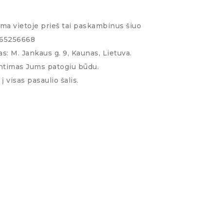
ima vietoje prieš tai paskambinus šiuo
065256668
s: M. Jankaus g. 9, Kaunas, Lietuva.
ntimas Jums patogiu būdu.
į visas pasaulio šalis.