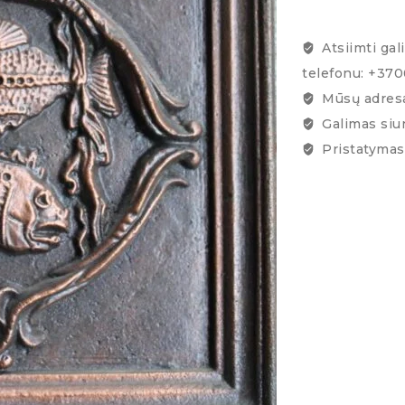
Atsiimti gal
telefonu: +37
Mūsų adresa
Galimas siu
Pristatymas 