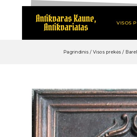
VISOS 
Pagrindinis
/
Visos prekės
/
Barel