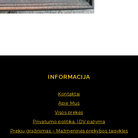
INFORMACIJA
Kontaktai
Apie Mus
Visos prekės
Privatumo politika. IDV pažyma
Prekių grąžinimas – Mažmeninės prekybos taisyklės