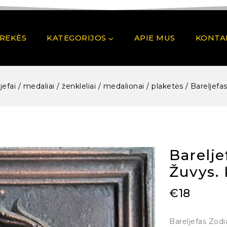
PREKĖS
KATEGORIJOS
APIE MUS
KONTA
jefai / medaliai / ženkleliai / medalionai / plaketės
/
Bareljefa
Barelje
Žuvys. 
€
18
Bareljefas Zodi