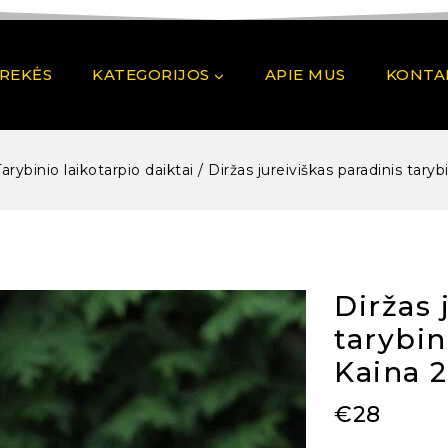
PREKĖS
KATEGORIJOS
APIE MUS
KONTA
Tarybinio laikotarpio daiktai
/
Diržas jureiviškas paradinis tarybi
Diržas 
tarybin
Kaina 
€
28