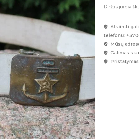
Diržas jureivišk
Atsiimti gal
telefonu: +37
Mūsų adresa
Galimas siu
Pristatymas 