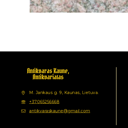
M. Jankaus g. 9, Kaunas, Lietuva.
+37065256668
antikvaraskaune@gmail.com