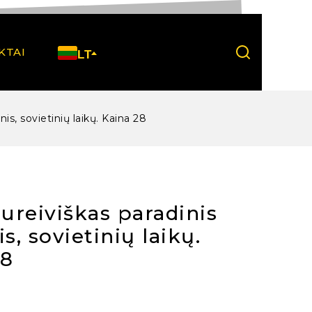
KTAI
LT
nis, sovietinių laikų. Kaina 28
jureiviškas paradinis
is, sovietinių laikų.
28