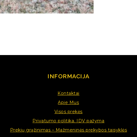
INFORMACIJA
Kontaktai
Apie Mus
Visos prekės
Privatumo politika. IDV pažyma
Prekių grąžinimas – Mažmeninės prekybos taisyklės