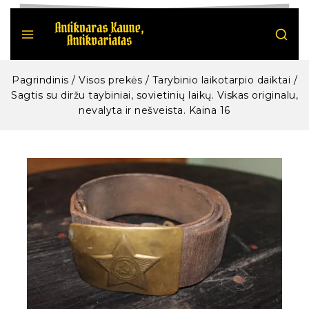
Pagrindinis
/
Visos prekės
/
Tarybinio laikotarpio daiktai
/
Sagtis su diržu taybiniai, sovietinių laikų. Viskas originalu,
nevalyta ir nešveista. Kaina 16