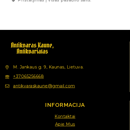
M. Jankaus g. 9, Kaunas, Lietuva.
+37065256668
antikvaraskaune@gmail.com
INFORMACIJA
Kontaktai
Apie Mus