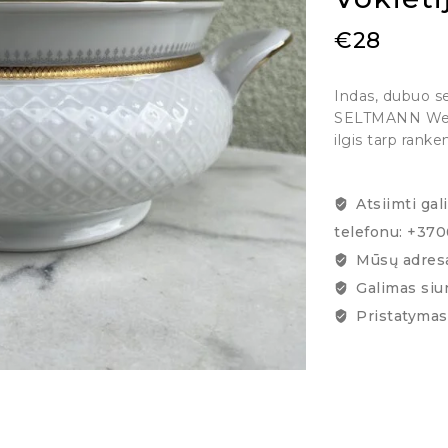
€
28
Indas, dubuo ser
SELTMANN Weide
ilgis tarp rank
Atsiimti gal
telefonu: +37
Mūsų adresa
Galimas siu
Pristatymas 