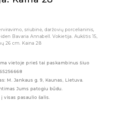
viravimo, sriubinė, daržovių porcelianinis,
n Bavaria Annabell. Vokietija. Aukštis 15,
enų 26 cm. Kaina 28
ima vietoje prieš tai paskambinus šiuo
065256668
s: M. Jankaus g. 9, Kaunas, Lietuva.
ntimas Jums patogiu būdu.
į visas pasaulio šalis.