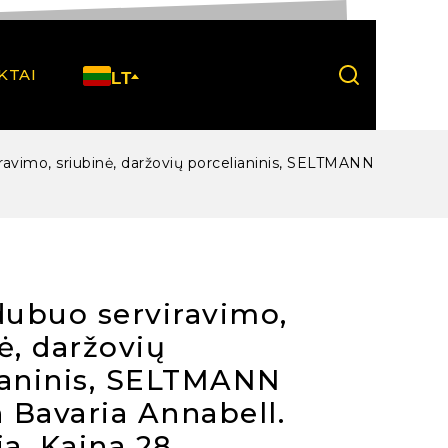
KTAI
LT
ravimo, sriubinė, daržovių porcelianinis, SELTMANN
dubuo serviravimo,
ė, daržovių
ianinis, SELTMANN
 Bavaria Annabell.
ja. Kaina 28