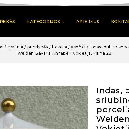
PREKĖS
KATEGORIJOS
APIE MUS
KONTA
ai / grafinai / puodynės / bokalai / ąsočiai
/
Indas, dubuo servi
Weiden Bavaria Annabell. Vokietija. Kaina 28
Indas, 
sriubin
porcel
Weiden
Vokieti