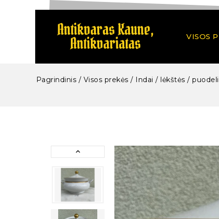
VISOS 
Pagrindinis
/
Visos prekės
/
Indai / lėkštės / puodeli