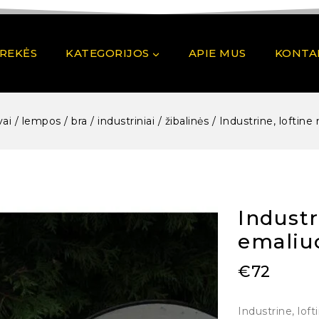
PREKĖS
KATEGORIJOS
APIE MUS
KONTA
ai / lempos / bra / industriniai / žibalinės
/
Industrine, loftin
Industr
emaliu
€
72
Industrine, lof