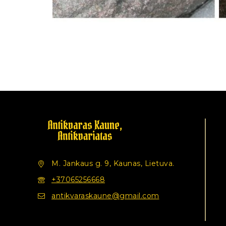
M. Jankaus g. 9, Kaunas, Lietuva.
+37065256668
antikvaraskaune@gmail.com