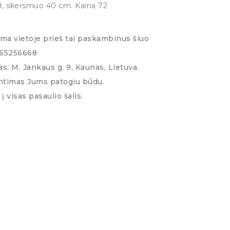
38, skersmuo 40 cm. Kaina 72
ima vietoje prieš tai paskambinus šiuo
065256668
s: M. Jankaus g. 9, Kaunas, Lietuva.
ntimas Jums patogiu būdu.
į visas pasaulio šalis.