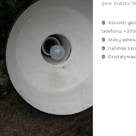
gera. Aukstis 
Atsiimti gal
telefonu: +37
Mūsų adresa
Galimas siu
Pristatymas 