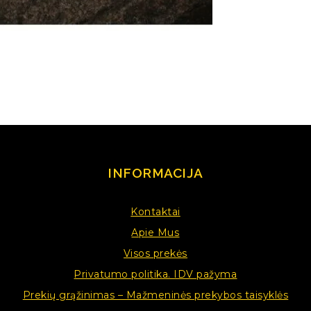
INFORMACIJA
Kontaktai
Apie Mus
Visos prekės
Privatumo politika. IDV pažyma
Prekių grąžinimas – Mažmeninės prekybos taisyklės