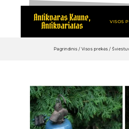
VISOS 
Pagrindinis
/
Visos prekės
/
Šviestuv