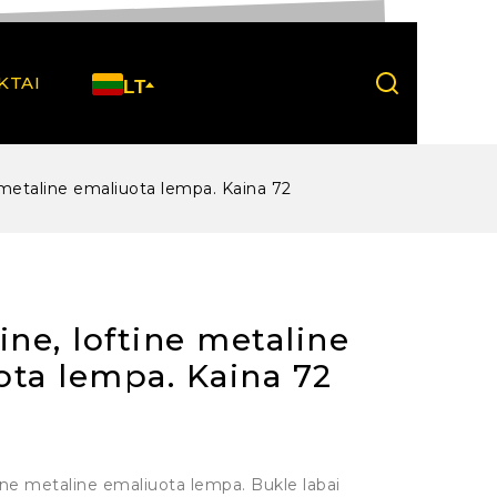
KTAI
LT
e metaline emaliuota lempa. Kaina 72
ine, loftine metaline
ota lempa. Kaina 72
tine metaline emaliuota lempa. Bukle labai