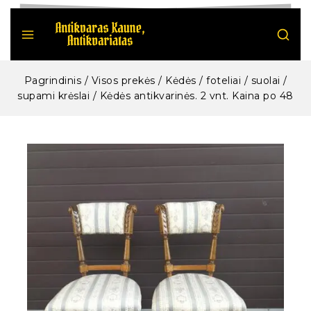
Pagrindinis
/
Visos prekės
/
Kėdės / foteliai / suolai /
supami krėslai
/
Kėdės antikvarinės. 2 vnt. Kaina po 48