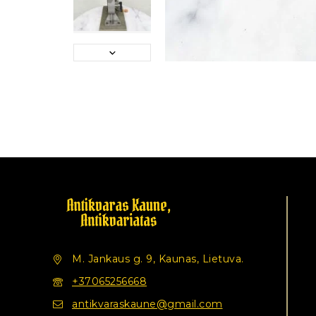
M. Jankaus g. 9, Kaunas, Lietuva.
+37065256668
antikvaraskaune@gmail.com