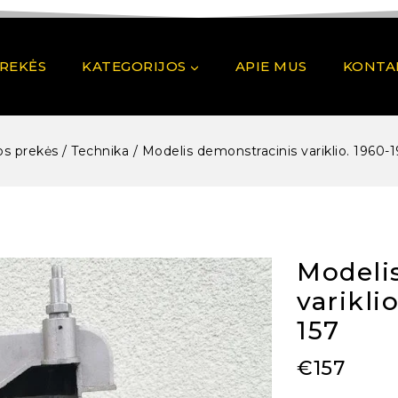
PREKĖS
KATEGORIJOS
APIE MUS
KONTA
os prekės
/
Technika
/
Modelis demonstracinis variklio. 1960-
Modeli
varikli
157
€
157