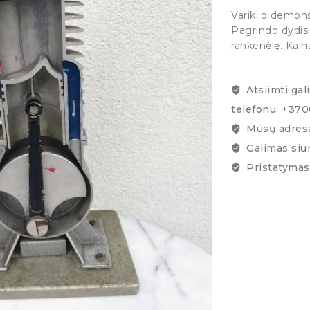
Variklio demons
Pagrindo dydis:
rankenėlę. Kain
Atsiimti gal
telefonu: +37
Mūsų adresa
Galimas siu
Pristatymas 