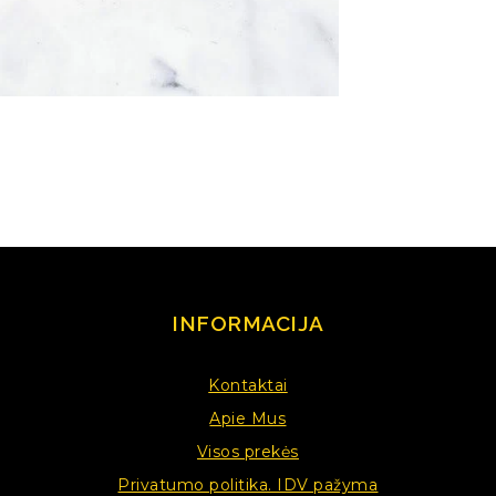
INFORMACIJA
Kontaktai
Apie Mus
Visos prekės
Privatumo politika. IDV pažyma