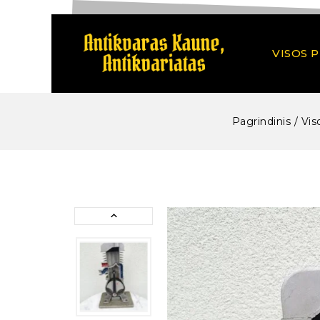
VISOS 
Pagrindinis
/
Vis