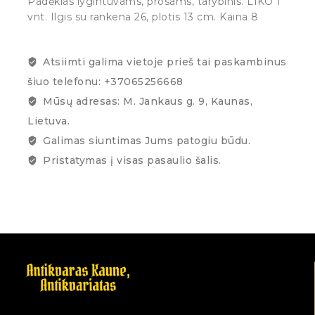
Padėklas lygintuvams, prosams, tarybinis. LIKO 1
vnt. Ilgis su rankena 26, plotis 13 cm. Kaina 8
Atsiimti galima vietoje prieš tai paskambinus
šiuo telefonu: +37065256668
Mūsų adresas: M. Jankaus g. 9, Kaunas,
Lietuva.
Galimas siuntimas Jums patogiu būdu.
Pristatymas į visas pasaulio šalis.