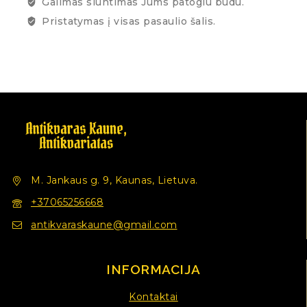
Galimas siuntimas Jums patogiu būdu.
Pristatymas į visas pasaulio šalis.
M. Jankaus g. 9, Kaunas, Lietuva.
+37065256668
antikvaraskaune@gmail.com
INFORMACIJA
Kontaktai