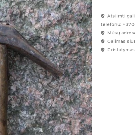
Atsiimti gal
telefonu: +37
Mūsų adresa
Galimas siu
Pristatymas 