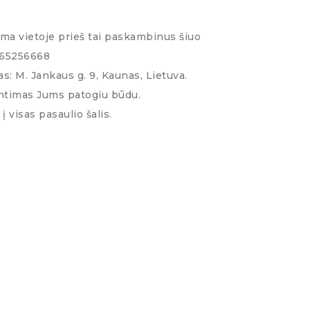
ima vietoje prieš tai paskambinus šiuo
065256668
s: M. Jankaus g. 9, Kaunas, Lietuva.
ntimas Jums patogiu būdu.
į visas pasaulio šalis.