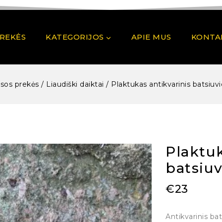
PREKĖS
KATEGORIJOS
APIE MUS
KONTA
isos prekės
/
Liaudiški daiktai
/
Plaktukas antikvarinis batsiuvi
Plaktuk
batsiuv
€
23
Antikvarinis bat