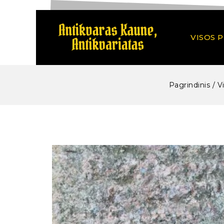
VISOS 
Pagrindinis
/
V