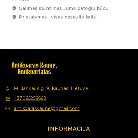
Galimas siuntimas Jums patogiu būdu.
Pristatymas į visas pasaulio šalis.
M. Jankaus g. 9, Kaunas, Lietuva.
+37065256668
antikvaraskaune@gmail.com
INFORMACIJA