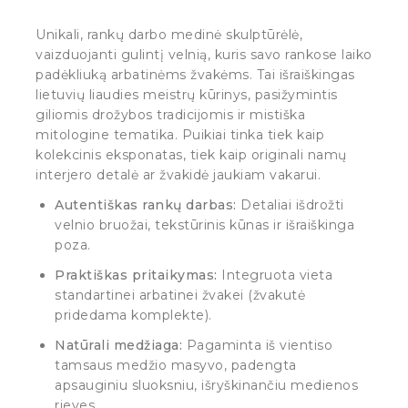
Unikali, rankų darbo medinė skulptūrėlė,
vaizduojanti gulintį velnią, kuris savo rankose laiko
padėkliuką arbatinėms žvakėms. Tai išraiškingas
lietuvių liaudies meistrų kūrinys, pasižymintis
giliomis drožybos tradicijomis ir mistiška
mitologine tematika. Puikiai tinka tiek kaip
kolekcinis eksponatas, tiek kaip originali namų
interjero detalė ar žvakidė jaukiam vakarui.
Autentiškas rankų darbas:
Detaliai išdrožti
velnio bruožai, tekstūrinis kūnas ir išraiškinga
poza.
Praktiškas pritaikymas:
Integruota vieta
standartinei arbatinei žvakei (žvakutė
pridedama komplekte).
Natūrali medžiaga:
Pagaminta iš vientiso
tamsaus medžio masyvo, padengta
apsauginiu sluoksniu, išryškinančiu medienos
rieves.