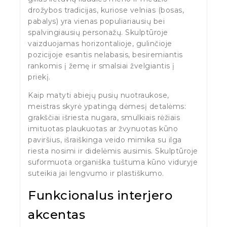
drožybos tradicijas, kuriose velnias (bosas,
pabalys) yra vienas populiariausių bei
spalvingiausių personažų. Skulptūroje
vaizduojamas horizontalioje, gulinčioje
pozicijoje esantis nelabasis, besiremiantis
rankomis į žemę ir smalsiai žvelgiantis į
priekį.
Kaip matyti abiejų pusių nuotraukose,
meistras skyrė ypatingą dėmesį detalėms:
grakščiai išriesta nugara, smulkiais rėžiais
imituotas plaukuotas ar žvynuotas kūno
paviršius, išraiškinga veido mimika su ilga
riesta nosimi ir didelėmis ausimis. Skulptūroje
suformuota organiška tuštuma kūno viduryje
suteikia jai lengvumo ir plastiškumo.
Funkcionalus interjero
akcentas