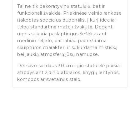
Tai ne tik dekoratyvinė statulėlė, bet ir
funkcionali žvakidė. Priekinėse velnio rankose
išskobtas specialus dubenėlis, į kurį idealiai
telpa standartinė mažoji žvakutė. Deganti
ugnis sukuria paslaptingus šešėlius ant
medinio reljefo, dar labiau pabrėždama
skulptūros charakterį ir sukurdama mistišką
bei jaukią atmosferą jūsų namuose.
Dėl savo solidaus 30 cm ilgio statulėlė puikiai
atrodys ant židinio atbrailos, knygų lentynos,
komodos ar svetainės stalo.