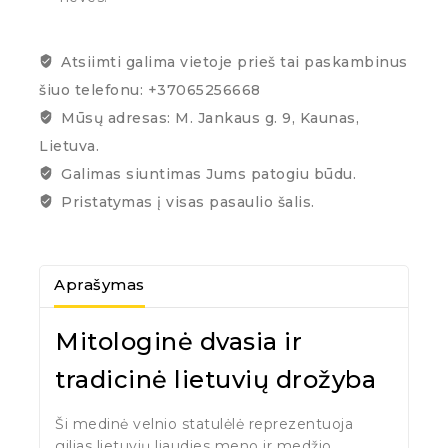
Atsiimti galima vietoje prieš tai paskambinus
šiuo telefonu: +37065256668
Mūsų adresas: M. Jankaus g. 9, Kaunas,
Lietuva.
Galimas siuntimas Jums patogiu būdu.
Pristatymas į visas pasaulio šalis.
Aprašymas
Mitologinė dvasia ir
tradicinė lietuvių drožyba
Ši medinė velnio statulėlė reprezentuoja
gilias lietuvių liaudies meno ir medžio