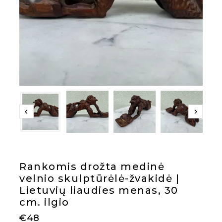
Rankomis drožta medinė
velnio skulptūrėlė-žvakidė |
Lietuvių liaudies menas, 30
cm. ilgio
€
48