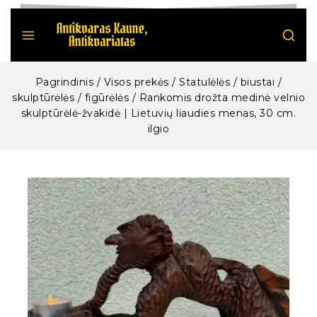
Pagrindinis
/
Visos prekės
/
Statulėlės / biustai /
skulptūrėlės / figūrėlės
/
Rankomis drožta medinė velnio
skulptūrėlė-žvakidė | Lietuvių liaudies menas, 30 cm.
ilgio