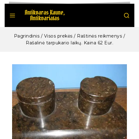
Pagrindinis
/
Visos prekės
/
Raštinės reikmenys
/
Rašalinė tarpukario laikų. Kaina 62 Eur.