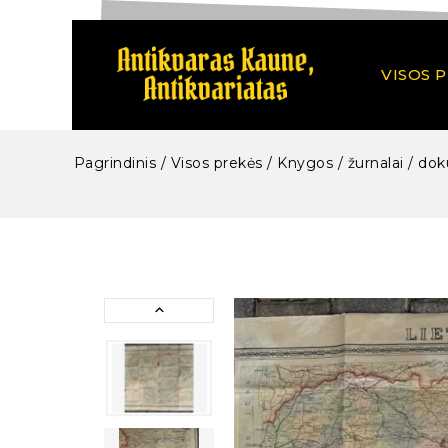
VISOS 
Pagrindinis
/
Visos prekės
/
Knygos / žurnalai / dok