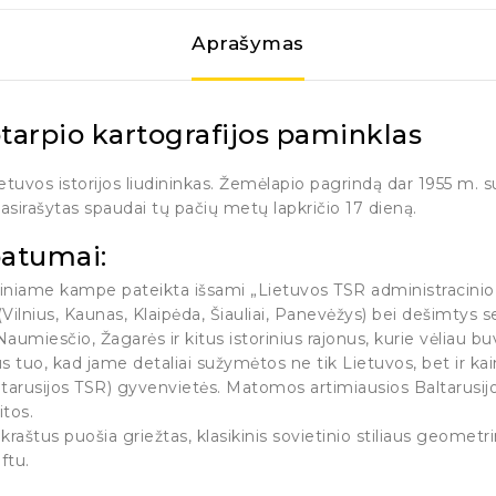
Aprašymas
otarpio kartografijos paminklas
ietuvos istorijos liudininkas. Žemėlapio pagrindą dar 1955 m. 
pasirašytas spaudai tų pačių metų lapkričio 17 dieną.
patumai:
iniame kampe pateikta išsami „Lietuvos TSR administracinio 
ilnius, Kaunas, Klaipėda, Šiauliai, Panevėžys) bei dešimtys s
umiesčio, Žagarės ir kitus istorinius rajonus, kurie vėliau buv
tuo, kad jame detaliai sužymėtos ne tik Lietuvos, bet ir kaimy
altarusijos TSR) gyvenvietės. Matomos artimiausios Baltarusijo
kitos.
raštus puošia griežtas, klasikinis sovietinio stiliaus geome
ftu.