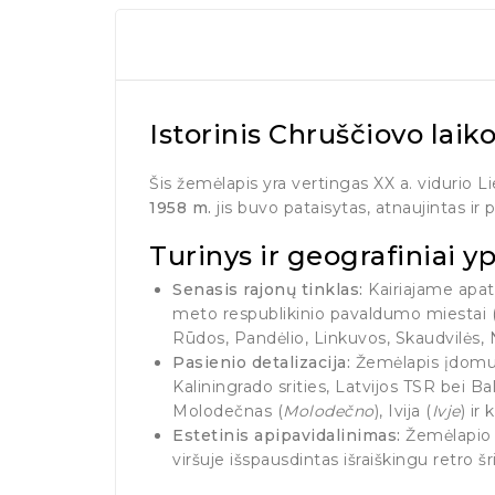
Istorinis Chruščiovo laik
Šis žemėlapis yra vertingas XX a. vidurio L
1958 m.
jis buvo pataisytas, atnaujintas ir 
Turinys ir geografiniai y
Senasis rajonų tinklas:
Kairiajame apat
meto respublikinio pavaldumo miestai (V
Rūdos, Pandėlio, Linkuvos, Skaudvilės, Na
Pasienio detalizacija:
Žemėlapis įdomus 
Kaliningrado srities, Latvijos TSR bei B
Molodečnas (
Molodečno
), Ivija (
Ivje
) ir 
Estetinis apipavidalinimas:
Žemėlapio k
viršuje išspausdintas išraiškingu retro šri