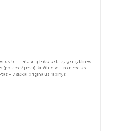
rius turi natūralią laiko patiną, gamyklines
(patamsėjimai), kraštuose – minimalūs
as – visiškai originalus radinys.