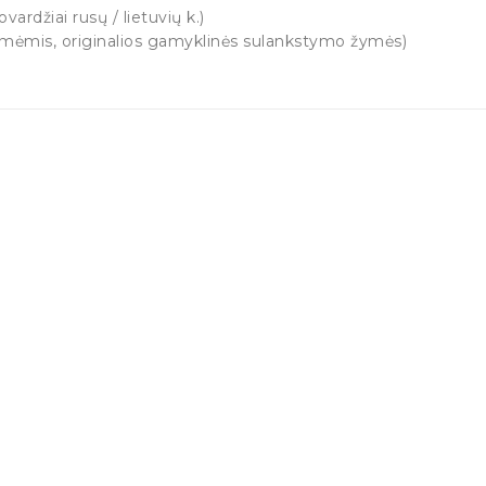
vardžiai rusų / lietuvių k.)
dėmėmis, originalios gamyklinės sulankstymo žymės)