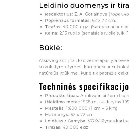
Leidinio duomenys ir tira
Redaktorius:
Z. A. Goriainova (
Горяинов
Popieriaus formatas:
62 x 72 cm.
Tiražas:
40 000 egz. (Santykinai nedidelis
Kaina:
2,15 rublio (senaisiais rubliais, ik
Būklė:
Atsižvelgiant į tai, kad žemėlapiui yra beve
sulankstymo žymes. Kampuose ir sulankst
natūralūs įtrūkimai, kurie tik pabrėžia dai
Techninės specifikacijo
Produkto tipas:
Antikvariniai žemėlapiai
Išleidimo metai:
1958 m. (sudarytas 195
Mastelis:
1:600 000 (1 cm – 6 km)
Matmenys:
62 x 72 cm
Leidėjas / Gamyba:
VGKV Rygos kartogra
Tiražas:
40 000 egz.