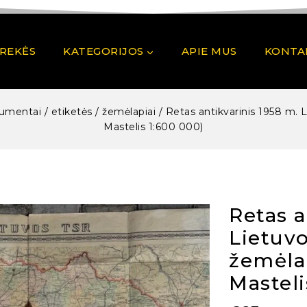
PREKĖS
KATEGORIJOS
APIE MUS
KONTA
umentai / etiketės / žemėlapiai
/
Retas antikvarinis 1958 m. 
Mastelis 1:600 000)
Retas a
Lietuvo
žemėlap
Masteli