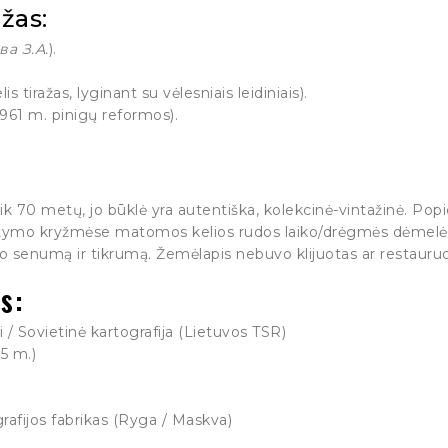
žas:
а З.А.
).
 tiražas, lyginant su vėlesniais leidiniais).
i 1961 m. pinigų reformos).
ik 70 metų, jo būklė yra autentiška, kolekcinė-vintažinė. Popie
ymo kryžmėse matomos kelios rudos laiko/drėgmės dėmelės 
kto senumą ir tikrumą. Žemėlapis nebuvo klijuotas ar restauruot
s:
 / Sovietinė kartografija (Lietuvos TSR)
5 m.)
fijos fabrikas (Ryga / Maskva)