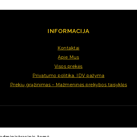
INFORMACIJA
Kontaktai
Apie Mus
Visos prekės
Privatumo politika. IDV pažyma
Prekių grąžinimas – Mažmeninės prekybos taisyklės
Retas antikvarinis 1958 m. Lietuvos TSR administracinis žemėlapis (62 x 72 cm, Mastelis 1:600 000)