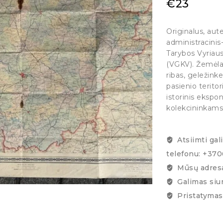
€
23
Originalus, aut
administracinis-
Tarybos Vyriaus
(VGKV). Žemėlap
ribas, geležinke
pasienio teritor
istorinis ekspo
kolekcininkams 
Atsiimti gal
telefonu: +37
Mūsų adresa
Galimas siu
Pristatymas 