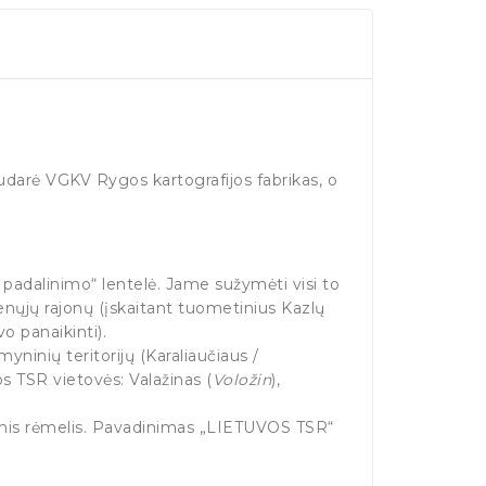
sudarė VGKV Rygos kartografijos fabrikas, o
padalinimo“ lentelė. Jame sužymėti visi to
enųjų rajonų (įskaitant tuometinius Kazlų
o panaikinti).
ninių teritorijų (Karaliaučiaus /
s TSR vietovės: Valažinas (
Voložin
),
trinis rėmelis. Pavadinimas „LIETUVOS TSR“