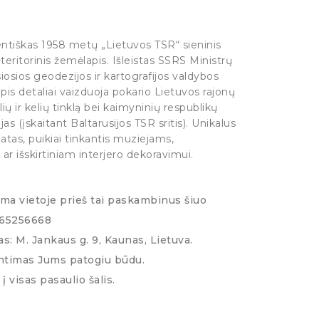
entiškas 1958 metų „Lietuvos TSR“ sieninis
teritorinis žemėlapis. Išleistas SSRS Ministrų
iosios geodezijos ir kartografijos valdybos
is detaliai vaizduoja pokario Lietuvos rajonų
lių ir kelių tinklą bei kaimyninių respublikų
ijas (įskaitant Baltarusijos TSR sritis). Unikalus
natas, puikiai tinkantis muziejams,
ar išskirtiniam interjero dekoravimui.
ima vietoje prieš tai paskambinus šiuo
065256668
s: M. Jankaus g. 9, Kaunas, Lietuva.
ntimas Jums patogiu būdu.
į visas pasaulio šalis.