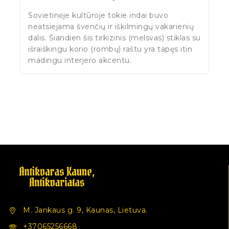
Sovietinėje kultūroje tokie indai buvo
neatsiejama švenčių ir iškilmingų vakarienių
dalis. Šiandien šis tirkizinis (melsvas) stiklas su
išraiškingu korio (rombų) raštu yra tapęs itin
madingu interjero akcentu.
M. Jankaus g. 9, Kaunas, Lietuva.
+37065256668