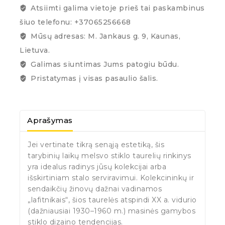
Atsiimti galima vietoje prieš tai paskambinus
šiuo telefonu: +37065256668
Mūsų adresas: M. Jankaus g. 9, Kaunas,
Lietuva.
Galimas siuntimas Jums patogiu būdu.
Pristatymas į visas pasaulio šalis.
Aprašymas
Jei vertinate tikrą senąją estetiką, šis
tarybinių laikų melsvo stiklo taurelių rinkinys
yra idealus radinys jūsų kolekcijai arba
išskirtiniam stalo serviravimui. Kolekcininkų ir
sendaikčių žinovų dažnai vadinamos
„lafitnikais“, šios taurelės atspindi XX a. vidurio
(dažniausiai 1930–1960 m.) masinės gamybos
stiklo dizaino tendencijas.