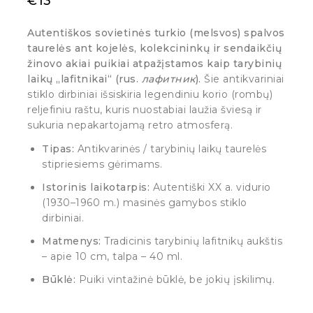
€
13
Autentiškos sovietinės turkio (melsvos) spalvos
taurelės ant kojelės, kolekcininkų ir sendaikčių
žinovo akiai puikiai atpažįstamos kaip tarybinių
laikų „lafitnikai“ (rus.
лафитник
).
Šie antikvariniai
stiklo dirbiniai išsiskiria legendiniu korio (rombų)
reljefiniu raštu, kuris nuostabiai laužia šviesą ir
sukuria nepakartojamą retro atmosferą.
Tipas:
Antikvarinės / tarybinių laikų taurelės
stipriesiems gėrimams.
Istorinis laikotarpis:
Autentiški XX a. vidurio
(1930–1960 m.) masinės gamybos stiklo
dirbiniai.
Matmenys:
Tradicinis tarybinių lafitnikų aukštis
– apie 10 cm, talpa – 40 ml.
Būklė:
Puiki vintažinė būklė, be jokių įskilimų.