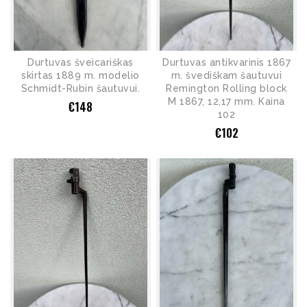
Durtuvas šveicariškas
Durtuvas antikvarinis 1867
skirtas 1889 m. modelio
m. švediškam šautuvui
Schmidt-Rubin šautuvui.
Remington Rolling block
M 1867, 12,17 mm. Kaina
€
148
102
€
102