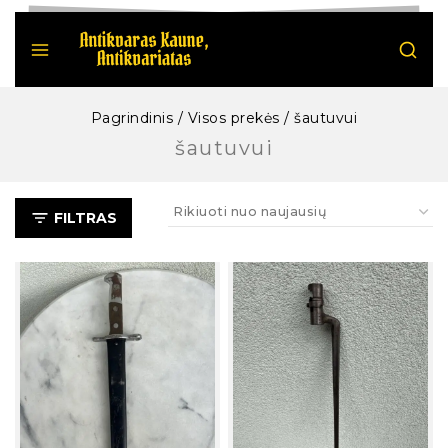
Pagrindinis
/
Visos prekės
/
šautuvui
šautuvui
FILTRAS