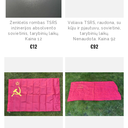
Ženklelis rombas TSRS
Vėliava TSRS, raudona, su
inžinerijos absolvento
kūju ir pjautuvu, sovietinė,
sovietinis, tarybinių laikų.
tarybinių laikų.
Kaina 12
Nenaudota. Kaina 92
€
12
€
92