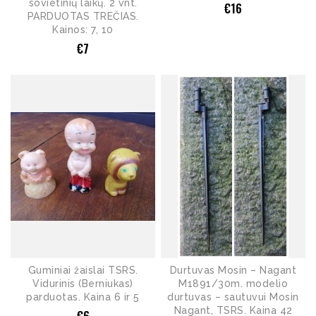
sovietinių laikų. 2 vnt.
€
16
PARDUOTAS TREČIAS.
Kainos: 7, 10
€
7
Guminiai žaislai TSRS.
Durtuvas Mosin – Nagant
Vidurinis (Berniukas)
M1891/30m. modelio
parduotas. Kaina 6 ir 5
durtuvas – sautuvui Mosin
Nagant, TSRS. Kaina 42
€
6