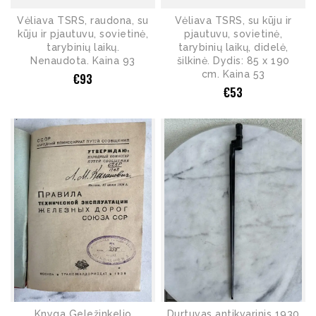
Vėliava TSRS, raudona, su
Vėliava TSRS, su kūju ir
kūju ir pjautuvu, sovietinė,
pjautuvu, sovietinė,
tarybinių laikų.
tarybinių laikų, didelė,
Nenaudota. Kaina 93
šilkinė. Dydis: 85 x 190
cm. Kaina 53
€
93
€
53
Knyga Geležinkelio
Durtuvas antikvarinis 1930