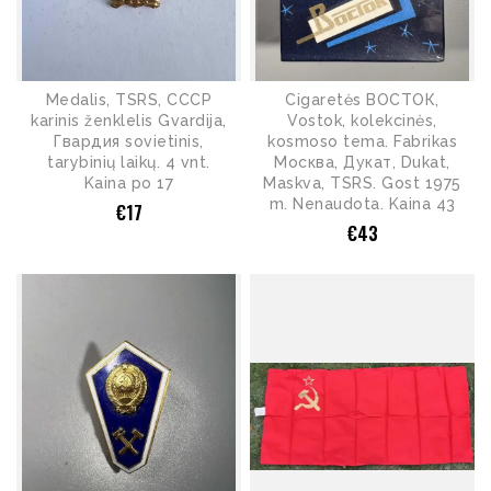
Medalis, TSRS, CCCP
Cigaretės ВОСТОК,
karinis ženklelis Gvardija,
Vostok, kolekcinės,
Гвардия sovietinis,
kosmoso tema. Fabrikas
tarybinių laikų. 4 vnt.
Москва, Дукат, Dukat,
Kaina po 17
Maskva, TSRS. Gost 1975
m. Nenaudota. Kaina 43
€
17
€
43