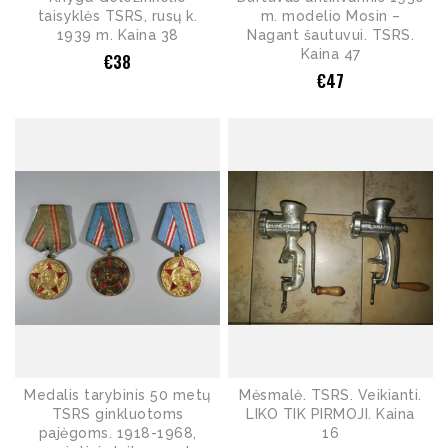
taisyklės TSRS, rusų k.
m. modelio Mosin –
1939 m. Kaina 38
Nagant šautuvui. TSRS.
Kaina 47
€
38
€
47
Medalis tarybinis 50 metų
Mėsmalė. TSRS. Veikianti.
TSRS ginkluotoms
LIKO TIK PIRMOJI. Kaina
pajėgoms. 1918-1968,
16