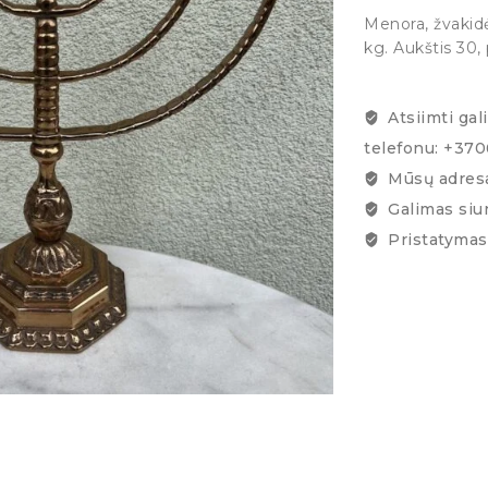
Menora, žvakidė 
kg. Aukštis 30,
Atsiimti gal
telefonu: +37
Mūsų adresa
Galimas siu
Pristatymas 