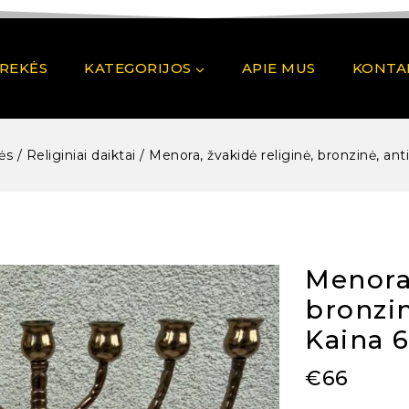
PREKĖS
KATEGORIJOS
APIE MUS
KONTA
ės
/
Religiniai daiktai
/
Menora, žvakidė religinė, bronzinė, ant
Menora,
bronzin
Kaina 
€
66