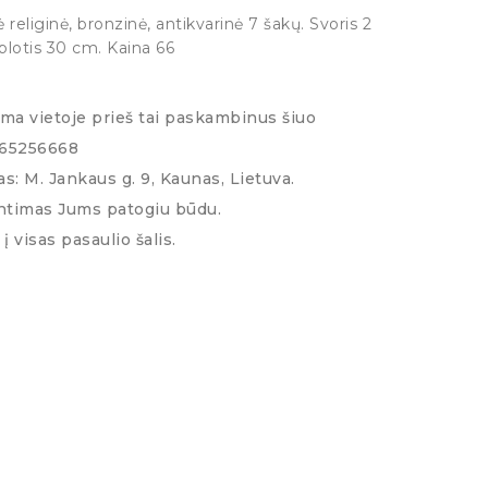
religinė, bronzinė, antikvarinė 7 šakų. Svoris 2
 plotis 30 cm. Kaina 66
ima vietoje prieš tai paskambinus šiuo
065256668
s: M. Jankaus g. 9, Kaunas, Lietuva.
ntimas Jums patogiu būdu.
į visas pasaulio šalis.