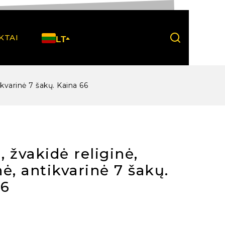
KTAI
LT
ikvarinė 7 šakų. Kaina 66
 žvakidė religinė,
ė, antikvarinė 7 šakų.
66